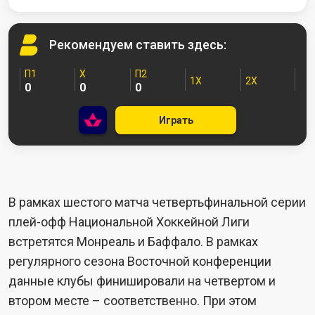
Рекомендуем
ставить здесь:
П1
X
П2
1X
2X
0
0
0
Играть
В рамках шестого матча четвертьфинальной серии
плей-офф Национальной Хоккейной Лиги
встретятся Монреаль и Баффало. В рамках
регулярного сезона Восточной конференции
данные клубы финишировали на четвертом и
втором месте – соответственно. При этом