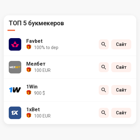
ТОП 5 букмекеров
Favbet
Сайт
100% to dep
Мелбет
Сайт
100 EUR
1Win
Сайт
900 $
1xBet
Сайт
100 EUR