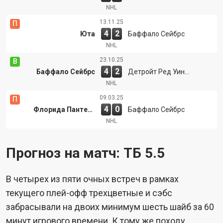
NHL
13.11.25
П
4
2
Юта
Баффало Сейбрс
NHL
23.10.25
В
4
2
Баффало Сейбрс
Детройт Ред Уингз
NHL
09.03.25
П
4
0
Флорида Пантерс
Баффало Сейбрс
NHL
Прогноз на матч: ТБ 5.5
В четырех из пяти очных встреч в рамках
текущего плей-офф трехцветные и сэбс
забрасывали на двоих минимум шесть шайб за 60
минут игрового времени. К тому же походу