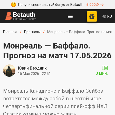
Получи специальный бонус от Betauth -
5 000 ₽
RU
Главная
Прогнозы
Монреаль — Баффало. Прогноз на матч 
Монреаль — Баффало.
Прогноз на матч 17.05.2026
Юрий Бердник
3 мин.
15 Мая 2026 - 22:51
Монреаль Канадиенс и Баффало Сейбрз
встретятся между собой в шестой игре
четвертьфинальной серии плей-офф НХЛ.
От этих команд можно ждать