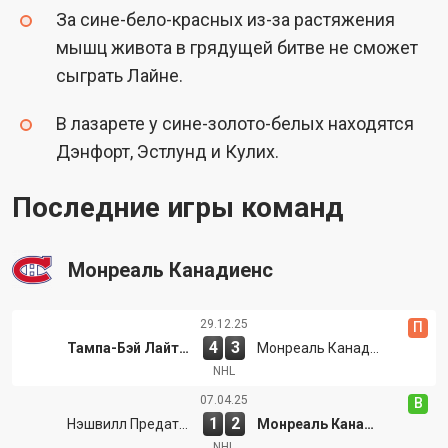
За сине-бело-красных из-за растяжения
мышц живота в грядущей битве не сможет
сыграть Лайне.
В лазарете у сине-золото-белых находятся
Дэнфорт, Эстлунд и Кулих.
Последние игры команд
Монреаль Канадиенс
29.12.25
П
4
3
Тампа-Бэй Лайтнингс
Монреаль Канадиенс
NHL
07.04.25
В
1
2
Нэшвилл Предаторс
Монреаль Канадиенс
NHL