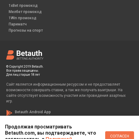
1xBet промокод
Мелбет промокод
1Win промокод
Париматч
Прогнозы на спорт
© Copyright 2019 Betauth.
Все права защищены.
Для лиц старше 18 лет
Сайт является информационным ресурсом и не предоставляет
возможности совершать ставки, а так же получать выигрыши. На
сайте отсутствует возможность участия или проведения азартных
игр.
Betauth Android App
Продолжая просматривать
Betauth.com, вы подтверждаете, что
Если вы заметили у себя признаки зависимости от азартных игр, вы
СОГЛАСЕН
всегда можете обратиться за помощью к специалисту: