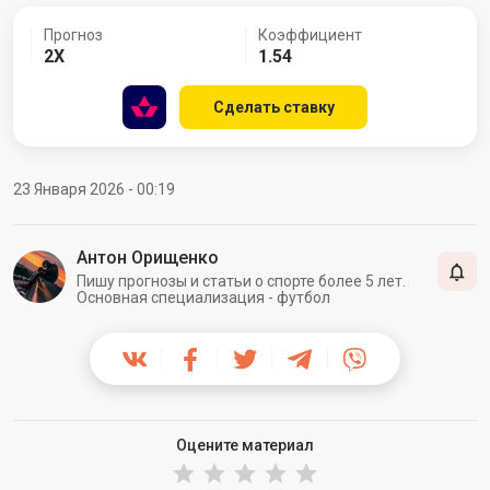
Прогноз
Коэффициент
2Х
1.54
Сделать ставку
23 Января 2026 - 00:19
Антон Орищенко
Пишу прогнозы и статьи о спорте более 5 лет.
Основная специализация - футбол
Оцените материал