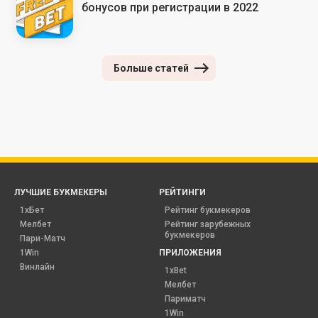
бонусов при регистрации в 2022
Больше статей
ЛУЧШИЕ БУКМЕКЕРЫ
РЕЙТИНГИ
1хБет
Рейтинг букмекеров
Мелбет
Рейтинг зарубежных
букмекеров
Пари-Матч
1Win
ПРИЛОЖЕНИЯ
Винлайн
1xBet
Мелбет
Париматч
1Win