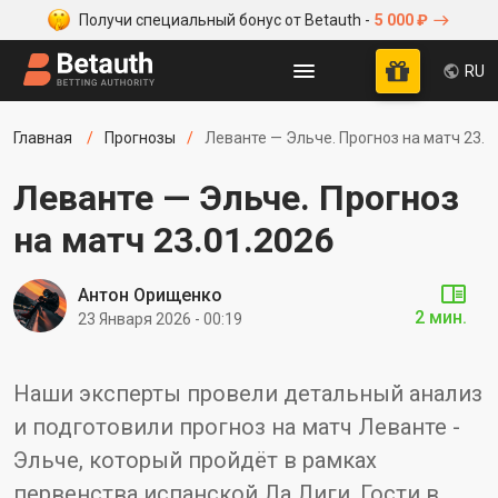
Получи специальный бонус от Betauth -
5 000 ₽
RU
Главная
Прогнозы
Леванте — Эльче. Прогноз на матч 23.0
Леванте — Эльче. Прогноз
на матч 23.01.2026
Антон Орищенко
2 мин.
23 Января 2026 - 00:19
Наши эксперты провели детальный анализ
и подготовили прогноз на матч Леванте -
Эльче, который пройдёт в рамках
первенства испанской Ла Лиги. Гости в