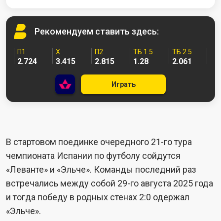
Рекомендуем
ставить здесь:
П1
X
П2
ТБ 1.5
ТБ 2.5
2.724
3.415
2.815
1.28
2.061
Играть
В стартовом поединке очередного 21-го тура
чемпионата Испании по футболу сойдутся
«Леванте» и «Эльче». Команды последний раз
встречались между собой 29-го августа 2025 года
и тогда победу в родных стенах 2:0 одержал
«Эльче».