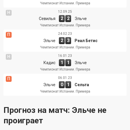
Чемпионат Испании. Примера
12.09.25
Н
2
2
Севилья
Эльче
Чемпионат Испании. Примера
24.02.23
П
2
3
Эльче
Реал Бетис
Чемпионат Испании. Примера
16.01.23
Н
1
1
Кадис
Эльче
Чемпионат Испании. Примера
06.01.23
П
0
1
Эльче
Сельта
Чемпионат Испании. Примера
Прогноз на матч: Эльче не
проиграет