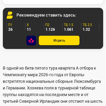
Рекомендуем
ставить здесь:
П1
X
П2
ТБ 1.5
ТБ 2.5
26
11
1.126
1.061
1.32
Играть
В одной из битв пятого тура квартета А отбора к
Чемпионату мира 2026-го года от Европы
встретятся национальные сборные Люксембурга
и Германии. Хозяева поля в турнирной таблице
группы находятся на последнем месте и от
третьей Северной Ирландии они отстают на шесть