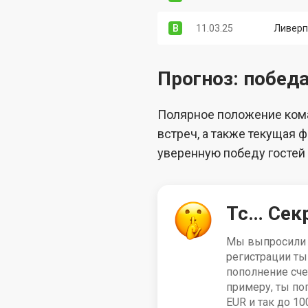
В
11.03.25
Ливерп
Прогноз: победа
Полярное положение кома
встреч, а также текущая 
уверенную победу гостей 
Тс… Сек
Мы выпросили
регистрации ты
пополнение сче
примеру, ты по
EUR и так до 10