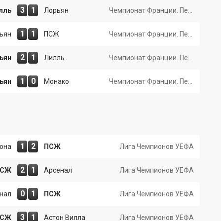
3
1
Чемпионат Франции. Первая лига
лль
Лорьян
1
1
Чемпионат Франции. Первая лига
ьян
ПСЖ
2
1
Чемпионат Франции. Первая лига
ьян
Лилль
1
0
Чемпионат Франции. Первая лига
ьян
Монако
1
2
Лига Чемпионов УЕФА
она
ПСЖ
2
1
Лига Чемпионов УЕФА
ПСЖ
Арсенал
0
1
Лига Чемпионов УЕФА
нал
ПСЖ
3
1
Лига Чемпионов УЕФА
ПСЖ
Астон Вилла