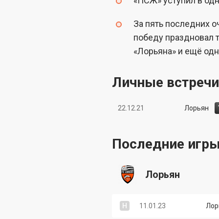
«ПСЖ» уступил в одн
За пять последних 
победу праздновал т
«Лорьяна» и ещё одн
Личные встречи
22.12.21
Лорьян
Последние игр
Лорьян
Н
11.01.23
Лор