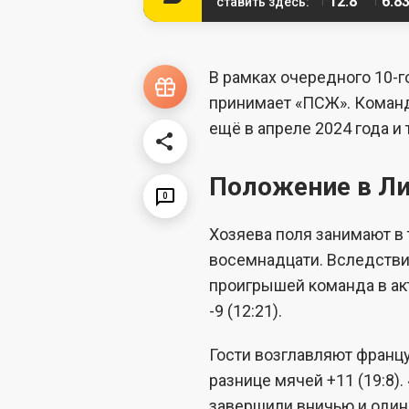
12.8
6.8
ставить здесь:
В рамках очередного 10-г
принимает «ПСЖ». Коман
ещё в апреле 2024 года и
Положение в Ли
0
Хозяева поля занимают в
восемнадцати. Вследстви
проигрышей команда в ак
-9 (12:21).
Гости возглавляют францу
разнице мячей +11 (19:8)
завершили вничью и один