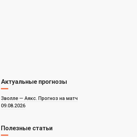
Актуальные прогнозы
Зволле — Аякс. Прогноз на матч
09.08.2026
Полезные статьи