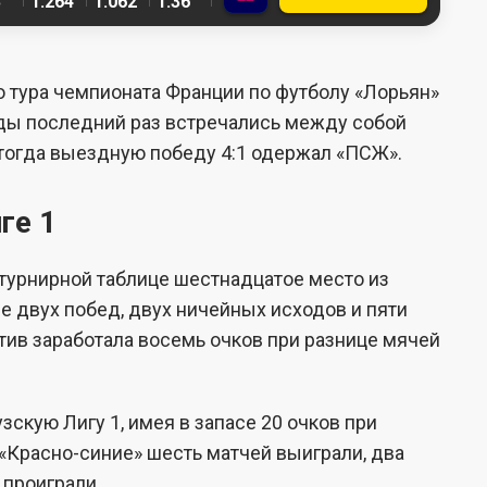
3
1.264
1.062
1.36
о тура чемпионата Франции по футболу «Лорьян»
ды последний раз встречались между собой
 тогда выездную победу 4:1 одержал «ПСЖ».
ге 1
 турнирной таблице шестнадцатое место из
е двух побед, двух ничейных исходов и пяти
тив заработала восемь очков при разнице мячей
зскую Лигу 1, имея в запасе 20 очков при
. «Красно-синие» шесть матчей выиграли, два
 проиграли.