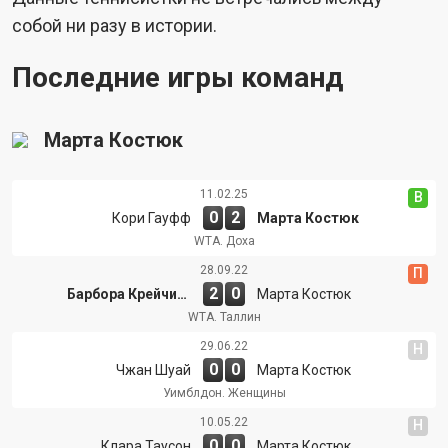
собой ни разу в истории.
Последние игры команд
Марта Костюк
11.02.25
В
0
2
Кори Гауфф
Марта Костюк
WTA. Доха
28.09.22
П
2
0
Барбора Крейчикова
Марта Костюк
WTA. Таллин
29.06.22
Н
0
0
Чжан Шуай
Марта Костюк
Уимблдон. Женщины
10.05.22
Н
0
0
Клара Таусон
Марта Костюк