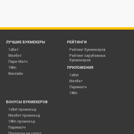
ЛУЧШИЕ БУКМЕКЕРЫ
РЕЙТИНГИ
1хБет
Рейтинг букмекеров
Мелбет
Рейтинг зарубежных
букмекеров
Пари-Матч
1Win
ПРИЛОЖЕНИЯ
Винлайн
1xBet
Мелбет
Париматч
1Win
БОНУСЫ БУКМЕКЕРОВ
1xBet промокод
Мелбет промокод
1Win промокод
Париматч
Прогнозы на спорт