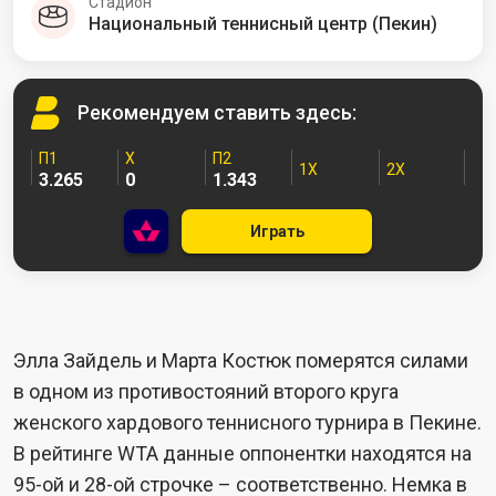
Стадион
Национальный теннисный центр (Пекин)
Рекомендуем
ставить здесь:
П1
X
П2
1X
2X
3.265
0
1.343
Играть
Элла Зайдель и Марта Костюк померятся силами
в одном из противостояний второго круга
женского хардового теннисного турнира в Пекине.
В рейтинге WTA данные оппонентки находятся на
95-ой и 28-ой строчке – соответственно. Немка в