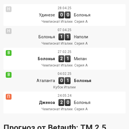
28.04.25
Н
0
0
Удинезе
Болонья
Чемпионат Италии. Серия А
07.04.25
Н
1
1
Болонья
Наполи
Чемпионат Италии. Серия А
27.02.25
В
2
1
Болонья
Милан
Чемпионат Италии. Серия А
04.02.25
В
0
1
Аталанта
Болонья
Кубок Италии
24.05.24
П
2
0
Дженоа
Болонья
Чемпионат Италии. Серия А
Прогноз от Betauth: ТМ 2.5