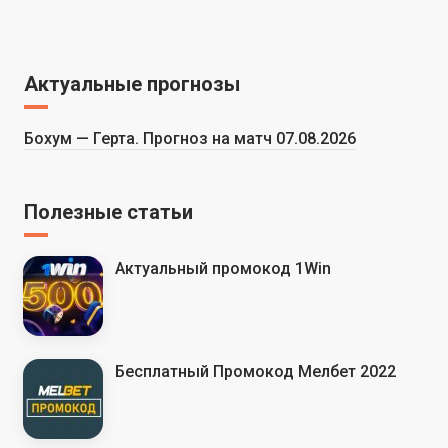
Актуальные прогнозы
Бохум — Герта. Прогноз на матч 07.08.2026
Полезные статьи
Актуальный промокод 1Win
Бесплатный Промокод Мелбет 2022