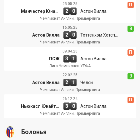
25.05.25
П
2
0
Манчестер Юнайтед
Астон Вилла
Чемпионат Англии. Премьер-лига
16.05.25
В
2
0
Астон Вилла
Тоттенхэм Хотспур
Чемпионат Англии. Премьер-лига
09.04.25
П
3
1
ПСЖ
Астон Вилла
Лига Чемпионов УЕФА
22.02.25
В
2
1
Астон Вилла
Челси
Чемпионат Англии. Премьер-лига
26.12.24
П
3
0
Ньюкасл Юнайтед
Астон Вилла
Чемпионат Англии. Премьер-лига
Болонья