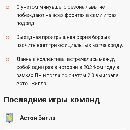
С учетом минувшего сезона львы не
побеждают на всех фронтах в семи играх
подряд.
Выездная проигрышная серия борзых
насчитывает три официальных матча кряду.
Данные коллективы встречались между
собой один раз в истории в 2024-ом году в
рамках ЛЧ и тогда со счетом 2:0 выиграла
Астон Вилла.
Последние игры команд
Астон Вилла