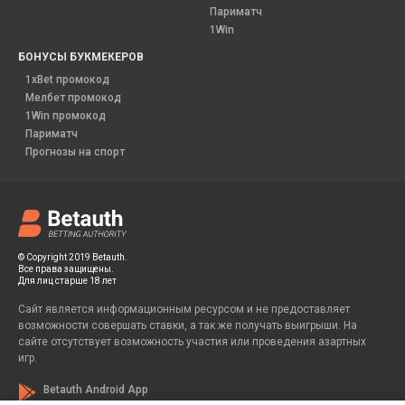
Париматч
1Win
БОНУСЫ БУКМЕКЕРОВ
1xBet промокод
Мелбет промокод
1Win промокод
Париматч
Прогнозы на спорт
© Copyright 2019 Betauth.
Все права защищены.
Для лиц старше 18 лет
Сайт является информационным ресурсом и не предоставляет
возможности совершать ставки, а так же получать выигрыши. На
сайте отсутствует возможность участия или проведения азартных
игр.
Betauth Android App