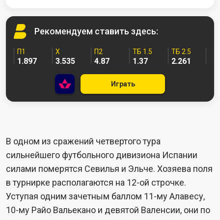
Рекомендуем
ставить здесь:
П1
X
П2
ТБ 1.5
ТБ 2.5
1.897
3.535
4.87
1.37
2.261
Играть
В одном из сражений четвертого тура
сильнейшего футбольного дивизиона Испании
силами померятся Севилья и Эльче. Хозяева поля
в турнирке располагаются на 12-ой строчке.
Уступая одним зачетным баллом 11-му Алавесу,
10-му Райо Вальекано и девятой Валенсии, они по