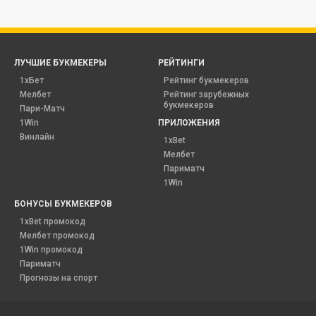
ЛУЧШИЕ БУКМЕКЕРЫ
РЕЙТИНГИ
1хБет
Рейтинг букмекеров
Мелбет
Рейтинг зарубежных
букмекеров
Пари-Матч
1Win
ПРИЛОЖЕНИЯ
Винлайн
1xBet
Мелбет
Париматч
1Win
БОНУСЫ БУКМЕКЕРОВ
1xBet промокод
Мелбет промокод
1Win промокод
Париматч
Прогнозы на спорт