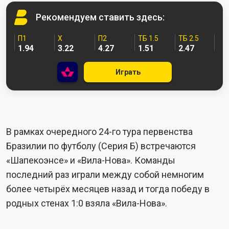
Рекомендуем
ставить здесь:
П1
X
П2
ТБ 1.5
ТБ 2.5
1.94
3.22
4.27
1.51
2.47
Играть
В рамках очередного 24-го тура первенства
Бразилии по футболу (Серия Б) встречаются
«Шапекоэнсе» и «Вила-Нова». Команды
последний раз играли между собой немногим
более четырёх месяцев назад и тогда победу в
родных стенах 1:0 взяла «Вила-Нова».