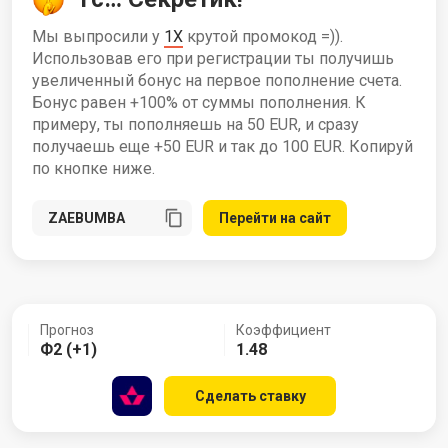
Мы выпросили у
1X
крутой промокод =)).
Использовав его при регистрации ты получишь
увеличенный бонус на первое пополнение счета.
Бонус равен +100% от суммы пополнения. К
примеру, ты пополняешь на 50 EUR, и сразу
получаешь еще +50 EUR и так до 100 EUR. Копируй
по кнопке ниже.
Перейти на сайт
Прогноз
Коэффициент
Ф2 (+1)
1.48
Сделать ставку