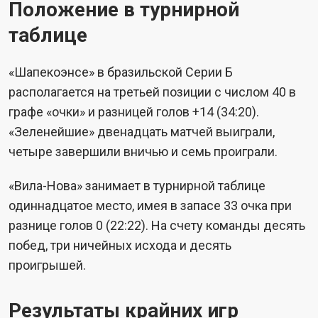
Положение в турнирной
таблице
«Шапекоэнсе» в бразильской Серии Б
располагается на третьей позиции с числом 40 в
графе «очки» и разницей голов +14 (34:20).
«Зеленейшие» двенадцать матчей выиграли,
четыре завершили вничью и семь проиграли.
«Вила-Нова» занимает в турнирной таблице
одиннадцатое место, имея в запасе 33 очка при
разнице голов 0 (22:22). На счету команды десять
побед, три ничейных исхода и десять
проигрышей.
Результаты крайних игр