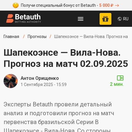
Получи специальный бонус от Betauth -
5 000 ₽
RU
Главная
Прогнозы
Шапекоэнсе — Вила-Нова. Прогноз на м
Шапекоэнсе — Вила-Нова.
Прогноз на матч 02.09.2025
Антон Орищенко
2 мин.
1 Сентября 2025 - 15:59
Эксперты Betauth провели детальный
анализ и подготовили прогноз на матч
первенства бразильской Серии В
Шапекоэнсе - Вила-Нова. Со стороны