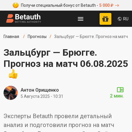
Получи специальный бонус от Betauth -
5 000 ₽
RU
Главная
Прогнозы
Зальцбург — Брюгге. Прогноз на матч 0
Зальцбург — Брюгге.
Прогноз на матч 06.08.2025
Антон Орищенко
2 мин.
5 Августа 2025 - 10:31
Эксперты Betauth провели детальный
анализ и подготовили прогноз на матч