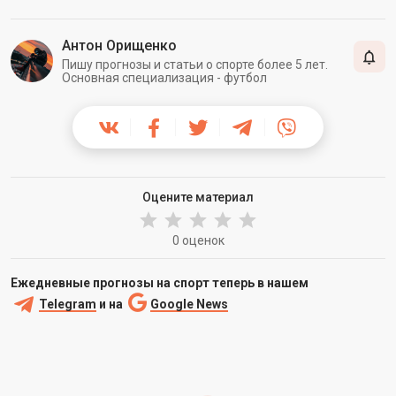
Антон Орищенко
Пишу прогнозы и статьи о спорте более 5 лет.
Основная специализация - футбол
Оцените материал
0 оценок
Ежедневные прогнозы на спорт теперь в нашем
Telegram
и на
Google News