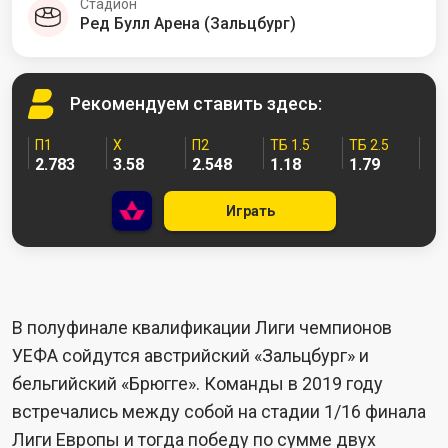
Стадион
Ред Булл Арена (Зальцбург)
Рекомендуем
ставить здесь:
П1
X
П2
ТБ 1.5
ТБ 2.5
2.783
3.58
2.548
1.18
1.79
Играть
В полуфинале квалификации Лиги чемпионов
УЕФА сойдутся австрийский «Зальцбург» и
бельгийский «Брюгге». Команды в 2019 году
встречались между собой на стадии 1/16 финала
Лиги Европы и тогда победу по сумме двух