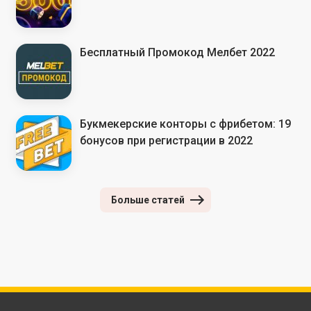
Бесплатный Промокод Мелбет 2022
Букмекерские конторы с фрибетом: 19
бонусов при регистрации в 2022
Больше статей