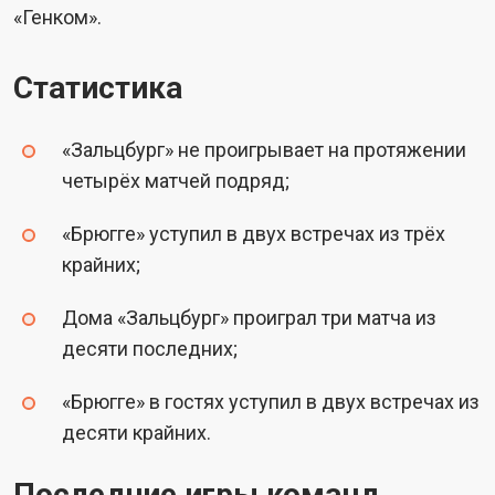
«Генком».
Статистика
«Зальцбург» не проигрывает на протяжении
четырёх матчей подряд;
«Брюгге» уступил в двух встречах из трёх
крайних;
Дома «Зальцбург» проиграл три матча из
десяти последних;
«Брюгге» в гостях уступил в двух встречах из
десяти крайних.
Последние игры команд