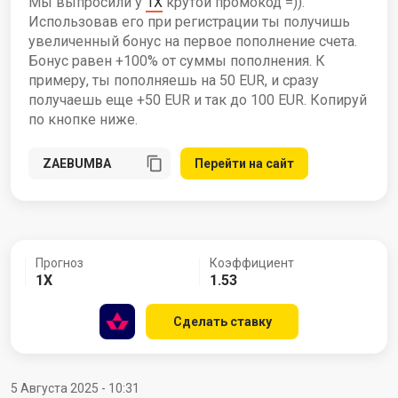
Мы выпросили у
1X
крутой промокод =)).
Использовав его при регистрации ты получишь
увеличенный бонус на первое пополнение счета.
Бонус равен +100% от суммы пополнения. К
примеру, ты пополняешь на 50 EUR, и сразу
получаешь еще +50 EUR и так до 100 EUR. Копируй
по кнопке ниже.
Перейти на сайт
Прогноз
Коэффициент
1Х
1.53
Сделать ставку
5 Августа 2025 - 10:31