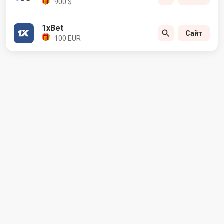
900 $
1xBet
Сайт
100 EUR