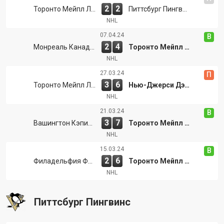
2
2
Торонто Мейпл Лифс
Питтсбург Пингвинс
NHL
07.04.24
В
2
4
Монреаль Канадиенс
Торонто Мейпл Лифс
NHL
27.03.24
П
3
6
Торонто Мейпл Лифс
Нью-Джерси Дэвилс
NHL
21.03.24
В
3
7
Вашингтон Кэпиталс
Торонто Мейпл Лифс
NHL
15.03.24
В
2
6
Филадельфия Флайерс
Торонто Мейпл Лифс
NHL
Питтсбург Пингвинс