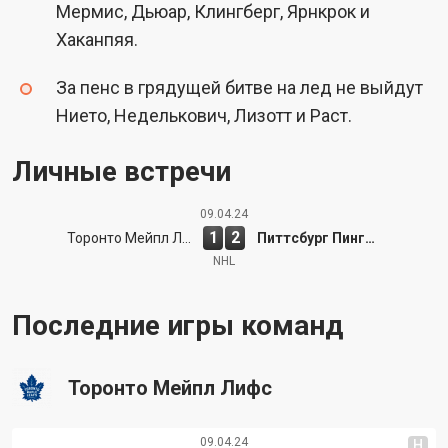
Мермис, Дьюар, Клингберг, Ярнкрок и
Хаканпяя.
За пенс в грядущей битве на лед не выйдут
Нието, Неделькович, Лизотт и Раст.
Личные встречи
09.04.24
1
2
Торонто Мейпл Лифс
Питтсбург Пингвинс
NHL
Последние игры команд
Торонто Мейпл Лифс
09.04.24
Н