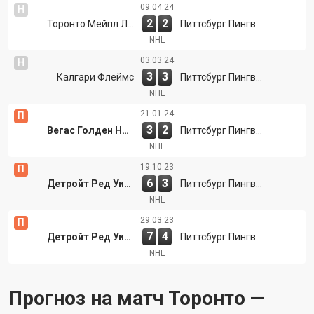
09.04.24
Н
2
2
Торонто Мейпл Лифс
Питтсбург Пингвинс
NHL
03.03.24
Н
3
3
Калгари Флеймс
Питтсбург Пингвинс
NHL
21.01.24
П
3
2
Вегас Голден Найтс
Питтсбург Пингвинс
NHL
19.10.23
П
6
3
Детройт Ред Уингз
Питтсбург Пингвинс
NHL
29.03.23
П
7
4
Детройт Ред Уингз
Питтсбург Пингвинс
NHL
Прогноз на матч Торонто —