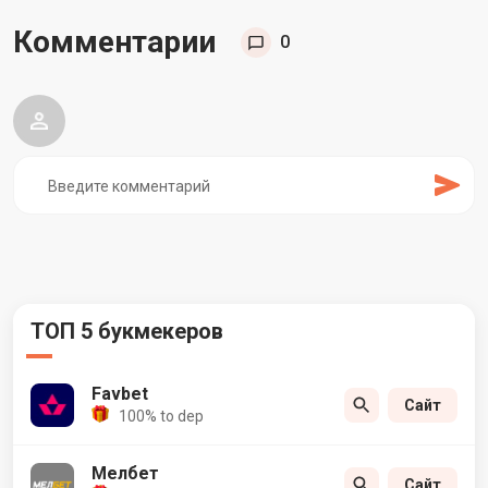
Комментарии
0
ТОП 5 букмекеров
Favbet
Сайт
100% to dep
Мелбет
Сайт