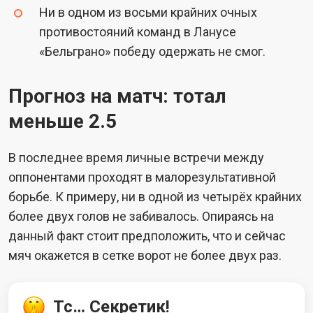
Ни в одном из восьми крайних очных
противостояний команд в Ланусе
«Бельграно» победу одержать не смог.
Прогноз на матч: тотал
меньше 2.5
В последнее время личные встречи между
оппонентами проходят в малорезультативной
борьбе. К примеру, ни в одной из четырёх крайних
более двух голов не забивалось. Опираясь на
данный факт стоит предположить, что и сейчас
мяч окажется в сетке ворот не более двух раз.
Тс… Секретик!