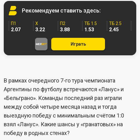
Рекомендуем
ставить здесь:
П1
X
П2
ТБ 1.5
ТБ 2.5
2.07
3.22
3.88
1.53
2.45
Играть
В рамках очередного 7-го тура чемпионата
Аргентины по футболу встречаются «Ланус» и
«Бельграно». Команды последний раз играли
между собой четыре месяца назад и тогда
выездную победу с минимальным счётом 1:0
взял «Ланус». Какие шансы у «гранатовых» на
победу в родных стенах?