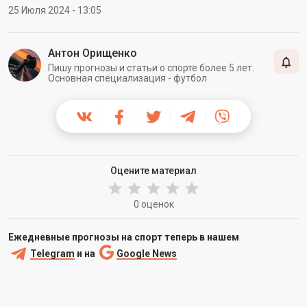
25 Июля 2024 - 13:05
Антон Орищенко
Пишу прогнозы и статьи о спорте более 5 лет.
Основная специализация - футбол
Оцените материал
0 оценок
Ежедневные прогнозы на спорт теперь в нашем
Telegram
и на
Google News