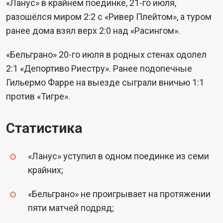
«Ланус» в крайнем поединке, 21-го июля,
разошёлся миром 2:2 с «Ривер Плейтом», а туром
ранее дома взял верх 2:0 над «Расингом».
«Бельграно» 20-го июля в родных стенах одолел
2:1 «Депортиво Риестру». Ранее подопечные
Гильермо Фарре на выезде сыграли вничью 1:1
против «Тигре».
Статистика
«Ланус» уступил в одном поединке из семи
крайних;
«Бельграно» не проигрывает на протяжении
пяти матчей подряд;