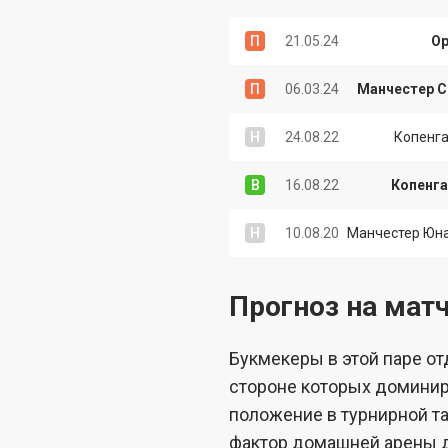
П
21.05.24
Ор
П
06.03.24
Манчестер С
Н
24.08.22
Копенга
В
16.08.22
Копенга
Н
10.08.20
Прогноз на матч
Букмекеры в этой паре от
стороне которых доминир
положение в турнирной та
фактор домашней арены д