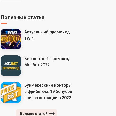
Полезные статьи
Актуальный промокод
1Win
Бесплатный Промокод
Мелбет 2022
Букмекерские конторы
с фрибетом: 19 бонусов
при регистрации в 2022
Больше статей