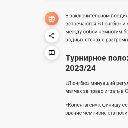
В заключительном поединк
встречаются «Люнгбю» и 
между собой немногим бо
родных стенах с разгромн
0
Турнирное поло
2023/24
«Люнгбю» минувший регул
матчах за право играть в
«Копенгаген» к финишу се
звание чемпиона эта пози