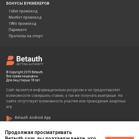
БОНУСЫ БУКМЕКЕРОВ
1xBet промокод
Мелбет промокод
1Win промокод
Париматч
Прогнозы на спорт
© Copyright 2019 Betauth.
Все права защищены.
Для лиц старше 18 лет
Сайт является информационным ресурсом и не предоставляет
возможности совершать ставки, а так же получать выигрыши. На
сайте отсутствует возможность участия или проведения азартных
игр.
Betauth Android App
Продолжая просматривать
Betauth.com, вы подтверждаете, что
Если вы заметили у себя признаки зависимости от азартных игр, вы