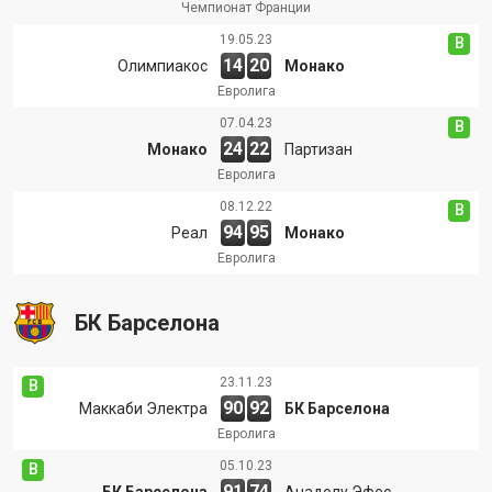
Чемпионат Франции
19.05.23
В
14
20
Олимпиакос
Монако
Евролига
07.04.23
В
24
22
Монако
Партизан
Евролига
08.12.22
В
94
95
Реал
Монако
Евролига
БК Барселона
23.11.23
В
90
92
Маккаби Электра
БК Барселона
Евролига
05.10.23
В
91
74
БК Барселона
Анадолу Эфес