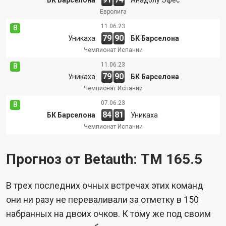
Евролига
11.06.23
В
79
90
Уникаха
БК Барселона
Чемпионат Испании
11.06.23
В
79
90
Уникаха
БК Барселона
Чемпионат Испании
07.06.23
В
84
81
БК Барселона
Уникаха
Чемпионат Испании
Прогноз от Betauth: ТМ 165.5
В трех последних очных встречах этих команд
они ни разу не переваливали за отметку в 150
набранных на двоих очков. К тому же под своим