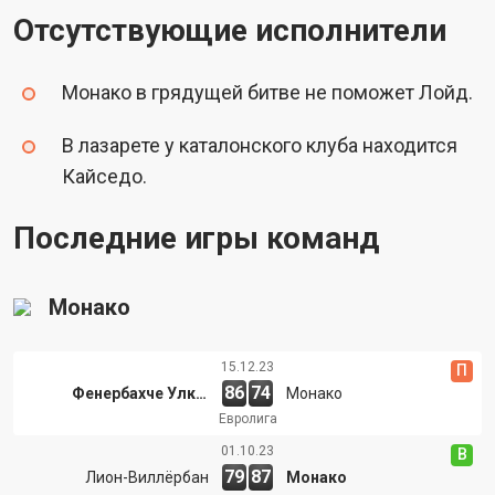
Отсутствующие исполнители
Монако в грядущей битве не поможет Лойд.
В лазарете у каталонского клуба находится
Кайседо.
Последние игры команд
Монако
15.12.23
П
86
74
Фенербахче Улкер
Монако
Евролига
01.10.23
В
79
87
Лион-Виллёрбан
Монако