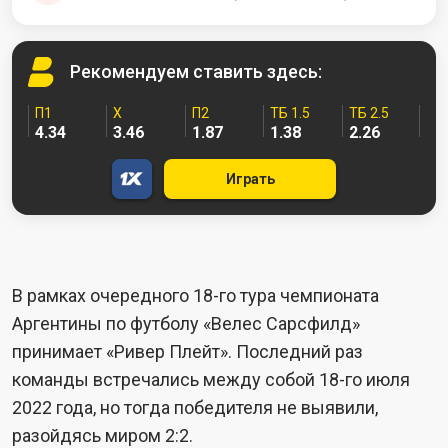
Рекомендуем
ставить здесь:
П1
X
П2
ТБ 1.5
ТБ 2.5
4.34
3.46
1.87
1.38
2.26
Играть
В рамках очередного 18-го тура чемпионата
Аргентины по футболу «Велес Сарсфилд»
принимает «Ривер Плейт». Последний раз
команды встречались между собой 18-го июля
2022 года, но тогда победителя не выявили,
разойдясь миром 2:2.