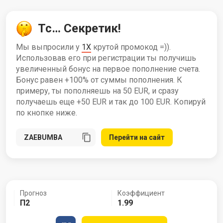
Тс… Секретик!
Мы выпросили у
1X
крутой промокод =)).
Использовав его при регистрации ты получишь
увеличенный бонус на первое пополнение счета.
Бонус равен +100% от суммы пополнения. К
примеру, ты пополняешь на 50 EUR, и сразу
получаешь еще +50 EUR и так до 100 EUR. Копируй
по кнопке ниже.
Перейти на сайт
Прогноз
Коэффициент
П2
1.99