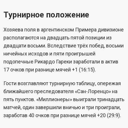
Турнирное положение
Хозяева поля в аргентинском Примера дивизионе
располагаются на двадцать пятой позиции из
двадцати восьми. Вследствие трёх побед, восьми
ничейных исходов и пяти проигрышей
подопечные Рикардо Гареки заработали в актив
17 очков при разнице мячей +1 (16:15).
Гости возглавляют турнирную таблицу, опережая
ближайшего преследователя «Сан-Лоренцо» на
пять пунктов. «Миллионеры» выиграли тринадцать
матчей, один завершили вничью и три проиграли,
заработав 40 очков при разнице мячей +20 (29:9).