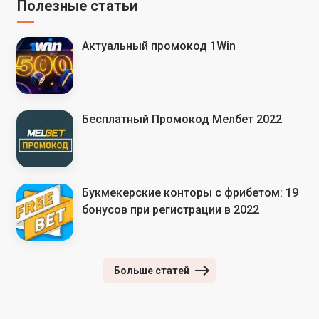
Полезные статьи
Актуальный промокод 1Win
Бесплатный Промокод Мелбет 2022
Букмекерские конторы с фрибетом: 19
бонусов при регистрации в 2022
Больше статей