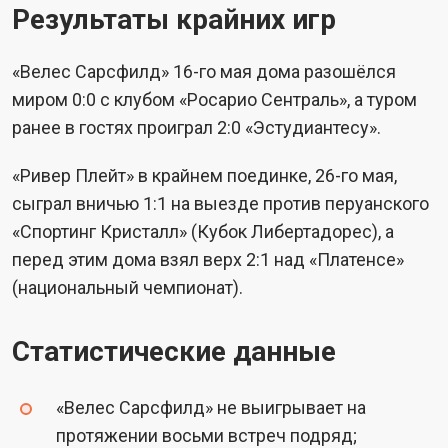
Результаты крайних игр
«Велес Сарсфилд» 16-го мая дома разошёлся
миром 0:0 с клубом «Росарио Сентраль», а туром
ранее в гостях проиграл 2:0 «Эстудиантесу».
«Ривер Плейт» в крайнем поединке, 26-го мая,
сыграл вничью 1:1 на выезде против перуанского
«Спортинг Кристалл» (Кубок Либертадорес), а
перед этим дома взял верх 2:1 над «Платенсе»
(национальный чемпионат).
Статистические данные
«Велес Сарсфилд» не выигрывает на
протяжении восьми встреч подряд;