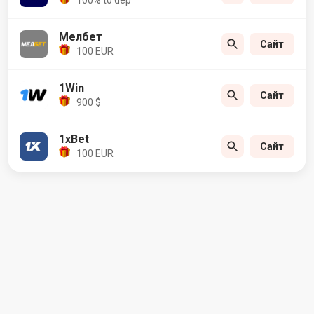
Мелбет
Сайт
100 EUR
1Win
Сайт
900 $
1xBet
Сайт
100 EUR