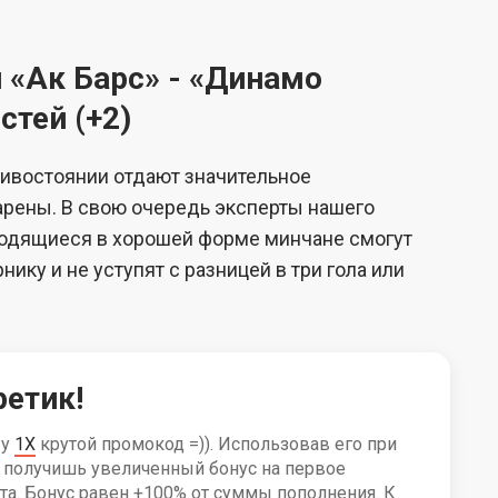
 «Ак Барс» - «Динамо
стей (+2)
ивостоянии отдают значительное
рены. В свою очередь эксперты нашего
аходящиеся в хорошей форме минчане смогут
ику и не уступят с разницей в три гола или
ретик!
 у
1X
крутой промокод =)). Использовав его при
 получишь увеличенный бонус на первое
та. Бонус равен +100% от суммы пополнения. К