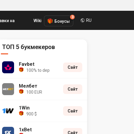
3
RU
авки на
Wiki
Бонусы
орт
ТОП 5 букмекеров
Favbet
Сайт
100% to dep
Мелбет
Сайт
100 EUR
1Win
Сайт
900 $
1xBet
Сайт