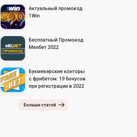
Актуальный промокод
1Win
Бесплатный Промокод
Мелбет 2022
Букмекерские конторы
с фрибетом: 19 бонусов
при регистрации в 2022
Больше статей