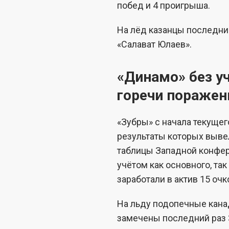
побед и 4 проигрыша.
На лёд казанцы последний
«Салават Юлаев».
«Динамо» без уч
горечи поражен
«Зубры» с начала текущег
результаты которых выве
таблицы Западной конфер
учётом как основного, та
заработали в актив 15 очк
На льду подопечные кана
замечены последний раз 3-