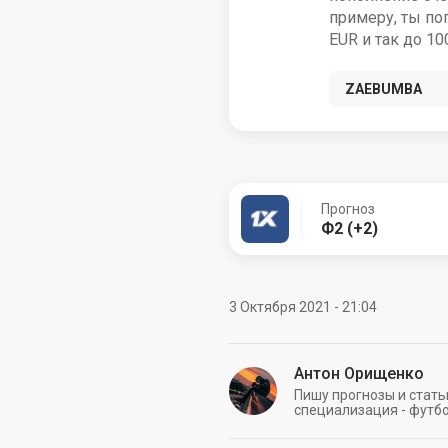
примеру, ты по
EUR и так до 10
Прогноз
Ф2 (+2)
3 Октября 2021 - 21:04
Антон Орищенко
Пишу прогнозы и статьи
специализация - футб