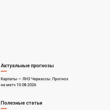
Актуальные прогнозы
Карпаты — ЛНЗ Черкассы. Прогноз
на матч 10.08.2026
Полезные статьи