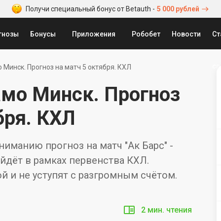
Получи специальный бонус от Betauth -
5 000 рублей
гнозы
Бонусы
Приложения
Робобет
Новости
Ст
1xBet
Мелбет
сп
 Минск. Прогноз на матч 5 октября. КХЛ
Мелбет
1xBet
амо Минск. Прогноз
Париматч
Париматч
бря. КХЛ
Лига Ставок
1Win
1Win
иманию прогноз на матч "Ак Барс" -
Винлайн
йдёт в рамках первенства КХЛ.
ой и не уступят с разгромным счётом.
2 мин. чтения