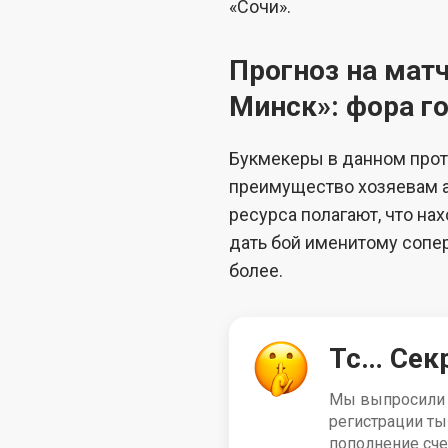
«Сочи».
Прогноз на матч
Минск»: фора го
Букмекеры в данном прот
преимущество хозяевам а
ресурса полагают, что н
дать бой именитому соперн
более.
Тс… Сек
Мы выпросили
регистрации ты
пополнение сче