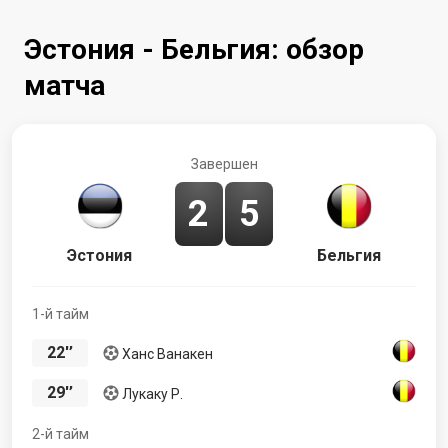
Эстония - Бельгия: обзор
матча
Завершен
2
5
Эстония
Бельгия
1-й тайм
22'’
Ханс Ванакен
29'’
Лукаку Р.
2-й тайм