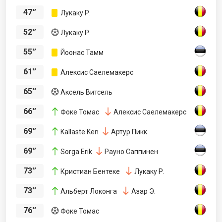
47'’
Лукаку Р.
52'’
Лукаку Р.
55'’
Йоонас Тамм
61'’
Алексис Саелемакерс
65'’
Аксель Витсель
66'’
Фоке Томас
Алексис Саелемакерс
69'’
Kallaste Ken
Артур Пикк
69'’
Sorga Erik
Рауно Саппинен
73'’
Кристиан Бентеке
Лукаку Р.
73'’
Альберт Локонга
Азар Э.
76'’
Фоке Томас