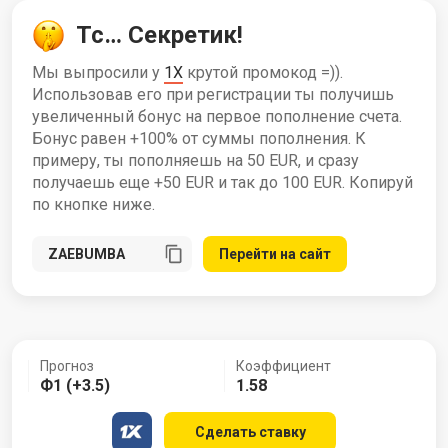
Тс… Секретик!
Мы выпросили у
1X
крутой промокод =)).
Использовав его при регистрации ты получишь
увеличенный бонус на первое пополнение счета.
Бонус равен +100% от суммы пополнения. К
примеру, ты пополняешь на 50 EUR, и сразу
получаешь еще +50 EUR и так до 100 EUR. Копируй
по кнопке ниже.
Перейти на сайт
Прогноз
Коэффициент
Ф1 (+3.5)
1.58
Сделать ставку