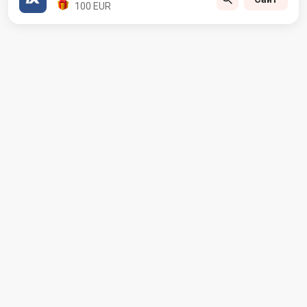
100 EUR