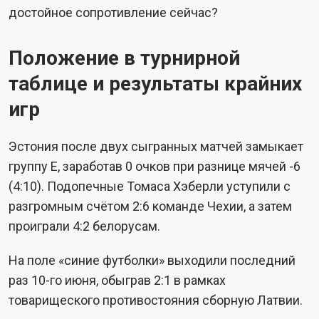
достойное сопротивление сейчас?
Положение в турнирной
таблице и результаты крайних
игр
Эстония после двух сыгранных матчей замыкает
группу Е, заработав 0 очков при разнице мячей -6
(4:10). Подопечные Томаса Хэберли уступили с
разгромным счётом 2:6 команде Чехии, а затем
проиграли 4:2 белорусам.
На поле «синие футболки» выходили последний
раз 10-го июня, обыграв 2:1 в рамках
товарищеского противостояния сборную Латвии.