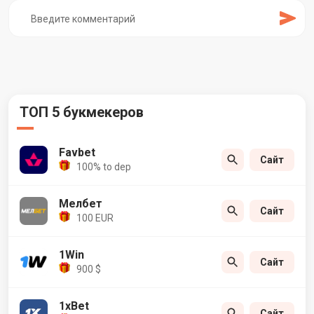
ТОП 5 букмекеров
Favbet
Сайт
100% to dep
Мелбет
Сайт
100 EUR
1Win
Сайт
900 $
1xBet
Сайт