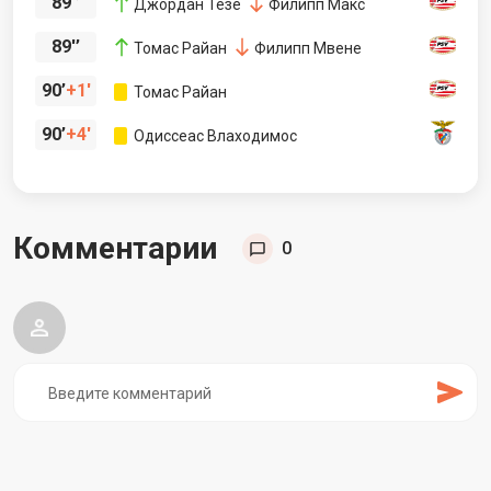
89'’
Джордан Тезе
Филипп Макс
89'’
Томас Райан
Филипп Мвене
90’
1'
Томас Райан
90’
4'
Одиссеас Влаходимос
Комментарии
0