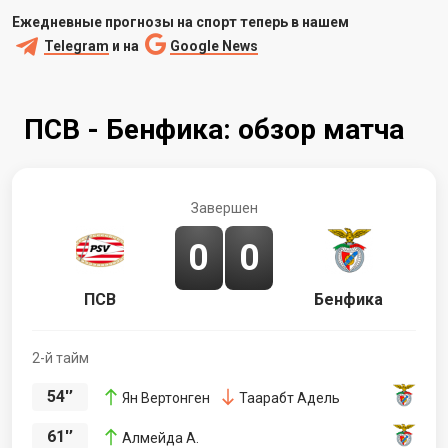
Ежедневные прогнозы на спорт теперь в нашем
Telegram
и на
Google News
ПСВ - Бенфика: обзор матча
Завершен
0
0
ПСВ
Бенфика
2-й тайм
54'’
Ян Вертонген
Таарабт Адель
61'’
Алмейда А.