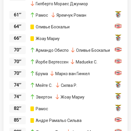
Гилберто Мораес Джуниор
61'’
Рамос
Яремчук Роман
64'’
Оливье Боскальи
66'’
Жоау Мариу
70'’
Армандо Обиспо
Оливье Боскальи
70'’
Йорбе Вертессен
Madueke C.
70'’
Брума
Марко ван Гинкел
74'’
Мейте С.
Силва Р.
74'’
Эвертон
Жоау Мариу
82'’
Рамос
85'’
Андре Рамальо Сильва