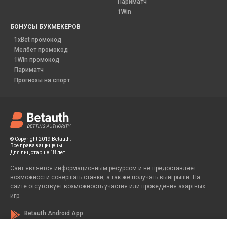
Париматч
1Win
БОНУСЫ БУКМЕКЕРОВ
1xBet промокод
Мелбет промокод
1Win промокод
Париматч
Прогнозы на спорт
© Copyright 2019 Betauth.
Все права защищены.
Для лиц старше 18 лет
Сайт является информационным ресурсом и не предоставляет
возможности совершать ставки, а так же получать выигрыши. На
сайте отсутствует возможность участия или проведения азартных
игр.
Betauth Android App