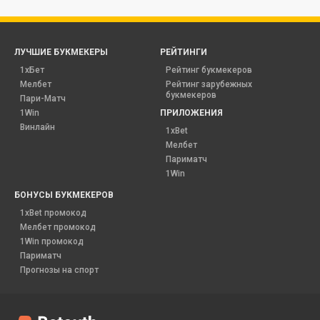
ЛУЧШИЕ БУКМЕКЕРЫ
РЕЙТИНГИ
1хБет
Рейтинг букмекеров
Мелбет
Рейтинг зарубежных
букмекеров
Пари-Матч
1Win
ПРИЛОЖЕНИЯ
Винлайн
1xBet
Мелбет
Париматч
1Win
БОНУСЫ БУКМЕКЕРОВ
1xBet промокод
Мелбет промокод
1Win промокод
Париматч
Прогнозы на спорт