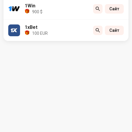
1Win
Сайт
900 $
1xBet
Сайт
100 EUR