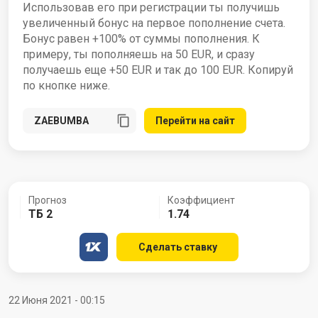
Использовав его при регистрации ты получишь
увеличенный бонус на первое пополнение счета.
Бонус равен +100% от суммы пополнения. К
примеру, ты пополняешь на 50 EUR, и сразу
получаешь еще +50 EUR и так до 100 EUR. Копируй
по кнопке ниже.
Перейти на сайт
Прогноз
Коэффициент
ТБ 2
1.74
Сделать ставку
22 Июня 2021 - 00:15