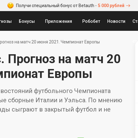
Получи специальный бонус от Betauth -
5 000 рублей
гнозы
Бонусы
Приложения
Робобет
Новости
Ст
1xBet
Мелбет
сп
Прогноз на матч 20 июня 2021. Чемпионат Европы
Мелбет
1xBet
. Прогноз на матч 20
Париматч
Париматч
мпионат Европы
Лига Ставок
1Win
1Win
ивостояний футбольного Чемпионата
Винлайн
ые сборные Италии и Уэльса. По мнению
нды сыграют в закрытый футбол и не