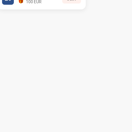
100 EUR