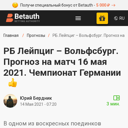
Получи специальный бонус от Betauth -
5 000 ₽
RU
Главная
Прогнозы
РБ Лейпциг – Вольфсбург. Прогноз на 
РБ Лейпциг – Вольфсбург.
Прогноз на матч 16 мая
2021. Чемпионат Германии
Юрий Бердник
3 мин.
14 Мая 2021 - 07:20
В одном из воскресных поединков