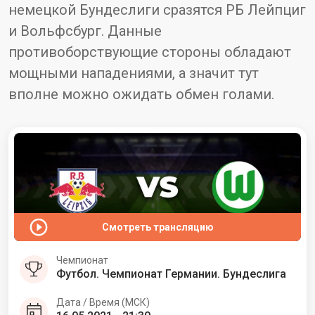
немецкой Бундеслиги сразятся РБ Лейпциг
и Вольфсбург. Данные
противоборствующие стороны обладают
мощными нападениями, а значит тут
вполне можно ожидать обмен голами.
Смотреть трансляцию
Чемпионат
Футбол. Чемпионат Германии. Бундеслига
Дата / Время (МСК)