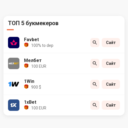
ТОП 5 букмекеров
Favbet
Сайт
100% to dep
Мелбет
Сайт
100 EUR
1Win
Сайт
900 $
1xBet
Сайт
100 EUR