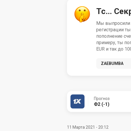
Тс… Сек
Мы выпросили
регистрации ты
пополнение сче
примеру, ты по
EUR и так до 10
Прогноз
Ф2 (-1)
11 Марта 2021 - 20:12