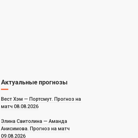
Актуальные прогнозы
Вест Хэм — Портсмут. Прогноз на
матч 08.08.2026
Элина Свитолина — Аманда
Анисимова. Прогноз на матч
09.08.2026