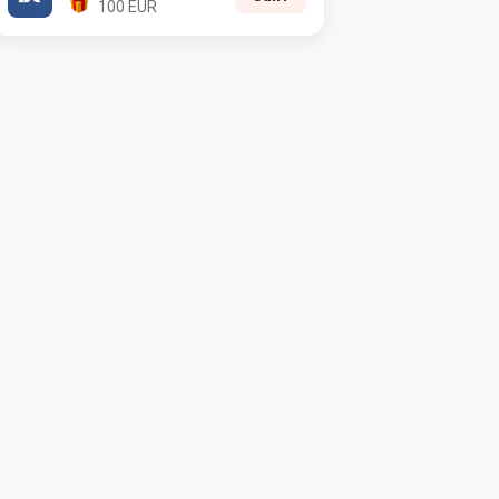
100 EUR