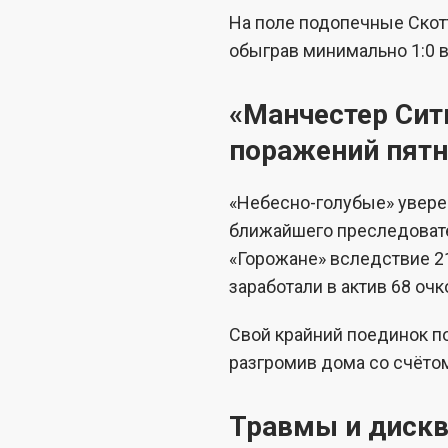
На поле подопечные Скотт
обыграв минимально 1:0 в
«Манчестер Сити
поражений пятн
«Небесно-голубые» увере
ближайшего преследовате
«Горожане» вследствие 2
заработали в актив 68 очк
Свой крайний поединок п
разгромив дома со счётом
Травмы и диск