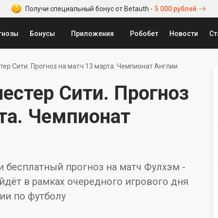
Получи специальный бонус от Betauth -
5 000 рублей
гнозы
Бонусы
Приложения
Робобет
Новости
Ст
1xBet
Мелбет
сп
ер Сити. Прогноз на матч 13 марта. Чемпионат Англии
Мелбет
1xBet
естер Сити. Прогноз
Париматч
Париматч
та. Чемпионат
Лига Ставок
1Win
1Win
Винлайн
и бесплатный прогноз на матч Фулхэм -
йдёт в рамках очередного игрового дня
ии по футболу