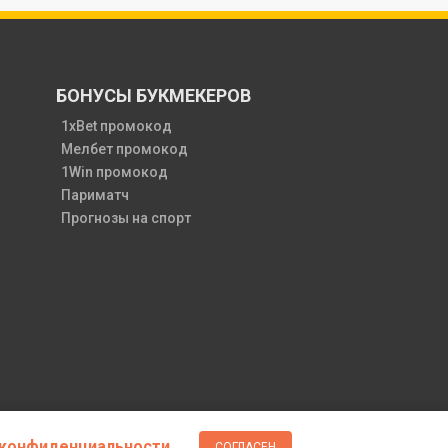
БОНУСЫ БУКМЕКЕРОВ
1xBet промокод
Мелбет промокод
1Win промокод
Париматч
Прогнозы на спорт
 конфиденциальности
СОГЛАСЕН