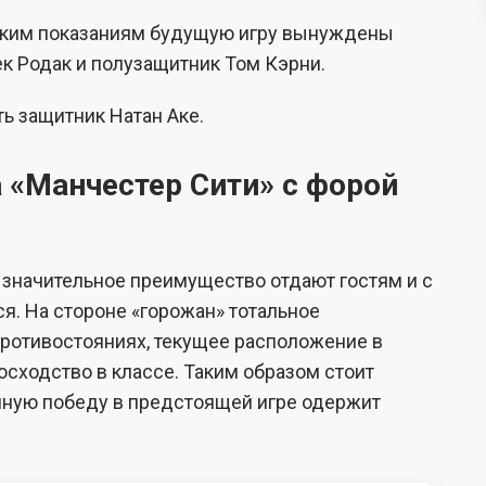
ским показаниям будущую игру вынуждены
к Родак и полузащитник Том Кэрни.
ть защитник Натан Аке.
а «Манчестер Сити» с форой
 значительное преимущество отдают гостям и с
ся. На стороне «горожан» тотальное
ротивостояниях, текущее расположение в
осходство в классе. Таким образом стоит
нную победу в предстоящей игре одержит