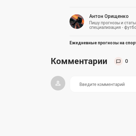
Антон Орищенко
Пишу прогнозы и статьи
специализация - футб
Ежедневные прогнозы на спор
Комментарии
0