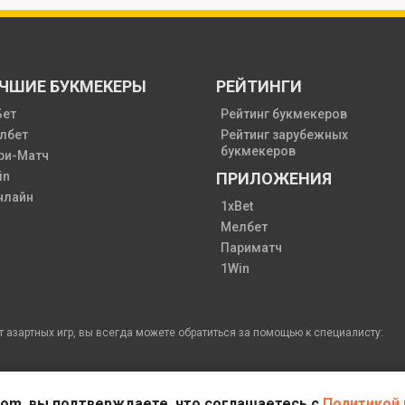
ЧШИЕ БУКМЕКЕРЫ
РЕЙТИНГИ
Бет
Рейтинг букмекеров
лбет
Рейтинг зарубежных
букмекеров
ри-Матч
in
ПРИЛОЖЕНИЯ
нлайн
1xBet
Мелбет
Париматч
1Win
т азартных игр, вы всегда можете обратиться за помощью к специалисту:
com, вы подтверждаете, что соглашаетесь c
Политикой