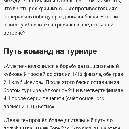
между «Атлетиком» и «Леванте». Стоит заметить,
что в четырёх крайних очных противостояниях
соперников победу праздновали баски. Есть ли
шансы у «Леванте» на реванш в предстоящей
встрече?
Путь команд на турнире
«Атлетик» включился в борьбу за национальный
кубковый трофей со стадии 1/16 финала, обыграв
2:1 клуб «Ивиса». После этого баски оставили за
бортом турнира «Алкояно» 2:1 и в четвертьфинале
4:1 после серии пенальти (счёт основного
времени 1:1) «Бетис».
«Леванте» прошёл более длительный путь до
полуфинала, начав борьбу с 1-го раунда, на этапе