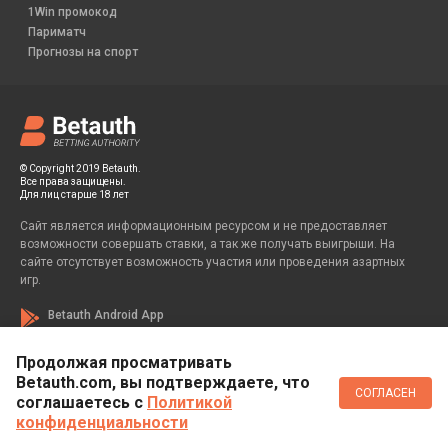
1Win промокод
Париматч
Прогнозы на спорт
© Copyright 2019 Betauth.
Все права защищены.
Для лиц старше 18 лет
Сайт является информационным ресурсом и не предоставляет
возможности совершать ставки, а так же получать выигрыши. На
сайте отсутствует возможность участия или проведения азартных
игр.
Betauth Android App
Продолжая просматривать
Betauth.com, вы подтверждаете, что
Если вы заметили у себя признаки зависимости от азартных игр, вы
СОГЛАСЕН
всегда можете обратиться за помощью к специалисту:
соглашаетесь c
Политикой
конфиденциальности