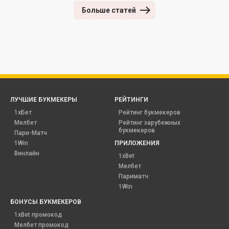
Больше статей
ЛУЧШИЕ БУКМЕКЕРЫ
РЕЙТИНГИ
1хБет
Рейтинг букмекеров
Мелбет
Рейтинг зарубежных
букмекеров
Пари-Матч
1Win
ПРИЛОЖЕНИЯ
Винлайн
1xBet
Мелбет
Париматч
1Win
БОНУСЫ БУКМЕКЕРОВ
1xBet промокод
Мелбет промокод