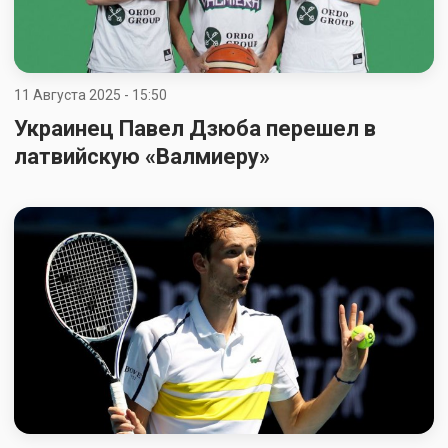
11 Августа 2025 - 15:50
Украинец Павел Дзюба перешел в
латвийскую «Валмиеру»