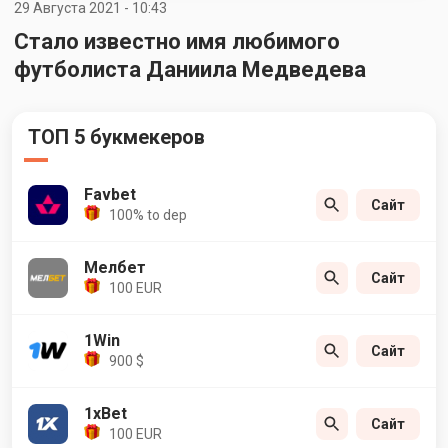
29 Августа 2021 - 10:43
Стало известно имя любимого
футболиста Даниила Медведева
ТОП 5 букмекеров
Favbet
Сайт
100% to dep
Мелбет
Сайт
100 EUR
1Win
Сайт
900 $
1xBet
Сайт
100 EUR