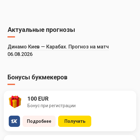
Актуальные прогнозы
Динамо Киев — Карабах. Прогноз на матч
06.08.2026
Бонусы букмекеров
100 EUR
Бонус при регистрации
Подробнее
Получить