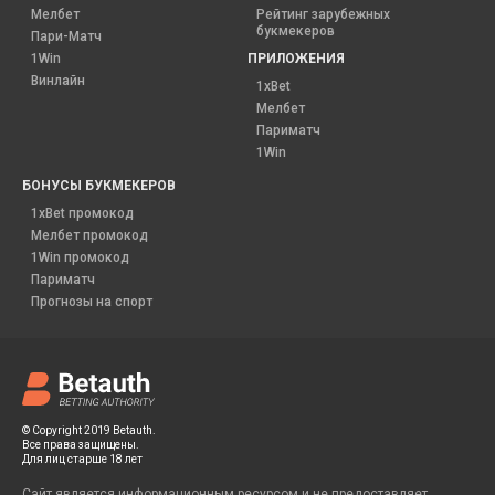
Мелбет
Рейтинг зарубежных
букмекеров
Пари-Матч
1Win
ПРИЛОЖЕНИЯ
Винлайн
1xBet
Мелбет
Париматч
1Win
БОНУСЫ БУКМЕКЕРОВ
1xBet промокод
Мелбет промокод
1Win промокод
Париматч
Прогнозы на спорт
© Copyright 2019 Betauth.
Все права защищены.
Для лиц старше 18 лет
Сайт является информационным ресурсом и не предоставляет