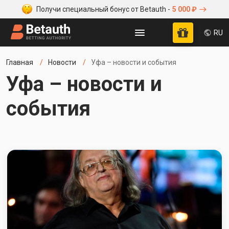
Получи специальный бонус от Betauth -
5 000 ₽
RU
Главная
Новости
Уфа – новости и события
Уфа – новости и
события