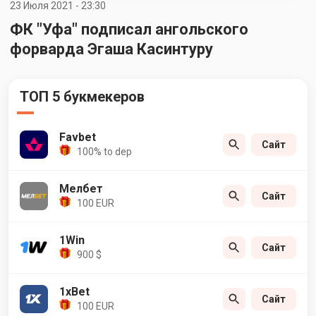
23 Июля 2021 - 23:30
ФК "Уфа" подписал ангольского
форварда Эгаша Касинтуру
ТОП 5 букмекеров
Favbet
Сайт
100% to dep
Мелбет
Сайт
100 EUR
1Win
Сайт
900 $
1xBet
Сайт
100 EUR