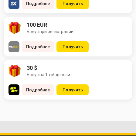
Подробнее
Получить
100 EUR
Бонус при регистрации
Подробнее
Получить
30 $
Бонус на 1-ый депозит
Подробнее
Получить