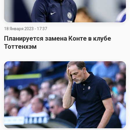
18 Января 2023 - 17:37
Планируется замена Конте в клубе
Тоттенхэм