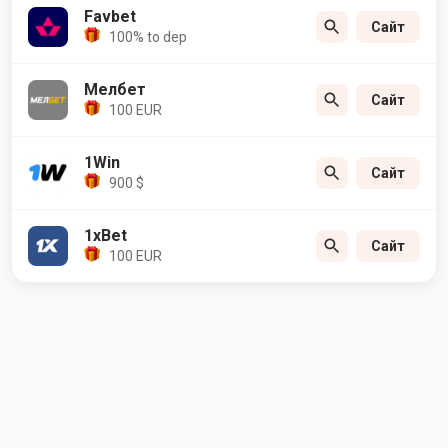
Favbet
Сайт
100% to dep
Мелбет
Сайт
100 EUR
1Win
Сайт
900 $
1xBet
Сайт
100 EUR