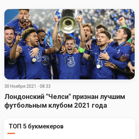
30 Ноября 2021 - 08:33
Лондонский "Челси" признан лучшим
футбольным клубом 2021 года
ТОП 5 букмекеров