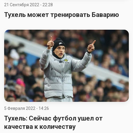
21 Сентября 2022 - 22:28
Тухель может тренировать Баварию
5 Февраля 2022 - 14:26
Тухель: Сейчас футбол ушел от
качества к количеству