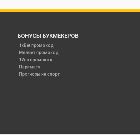
БОНУСЫ БУКМЕКЕРОВ
1xBet промокод
Мелбет промокод
1Win промокод
Париматч
Прогнозы на спорт