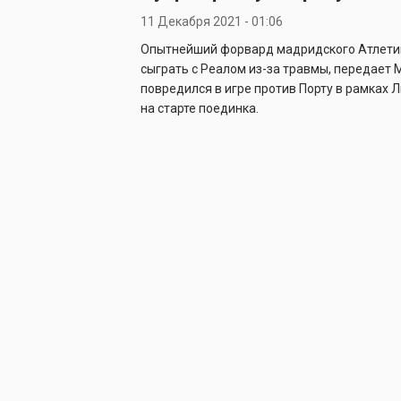
11 Декабря 2021 - 01:06
Опытнейший форвард мадридского Атлетик
сыграть с Реалом из-за травмы, передает M
повредился в игре против Порту в рамках 
на старте поединка.