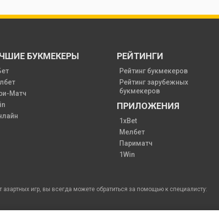
ЧШИЕ БУКМЕКЕРЫ
РЕЙТИНГИ
Бет
Рейтинг букмекеров
лбет
Рейтинг зарубежных
букмекеров
ри-Матч
in
ПРИЛОЖЕНИЯ
нлайн
1xBet
Мелбет
Париматч
1Win
т азартных игр, вы всегда можете обратиться за помощью к специалисту: