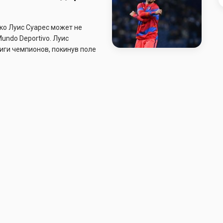
о Луис Суарес может не
undo Deportivo. Луис
Лиги чемпионов, покинув поле