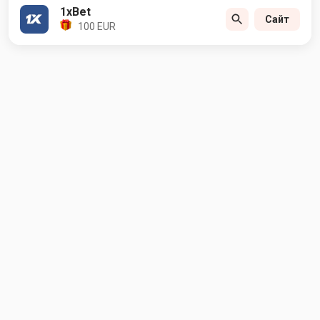
1xBet
Сайт
100 EUR