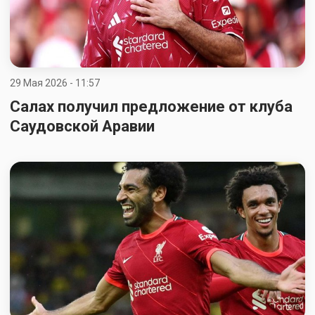
29 Мая 2026 - 11:57
Салах получил предложение от клуба
Саудовской Аравии