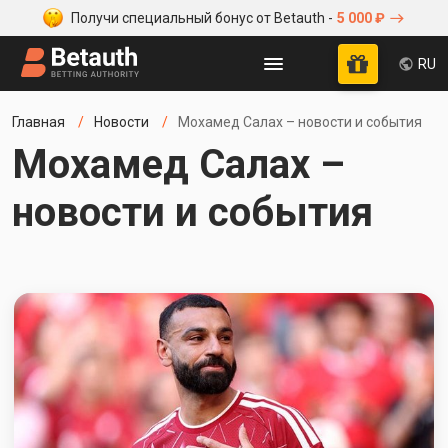
Получи специальный бонус от Betauth -
5 000 ₽
RU
Главная
Новости
Мохамед Салах – новости и события
Мохамед Салах –
новости и события