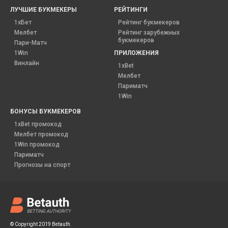
ЛУЧШИЕ БУКМЕКЕРЫ
РЕЙТИНГИ
1хБет
Рейтинг букмекеров
Мелбет
Рейтинг зарубежных
букмекеров
Пари-Матч
1Win
ПРИЛОЖЕНИЯ
Винлайн
1xBet
Мелбет
Париматч
1Win
БОНУСЫ БУКМЕКЕРОВ
1xBet промокод
Мелбет промокод
1Win промокод
Париматч
Прогнозы на спорт
© Copyright 2019 Betauth.