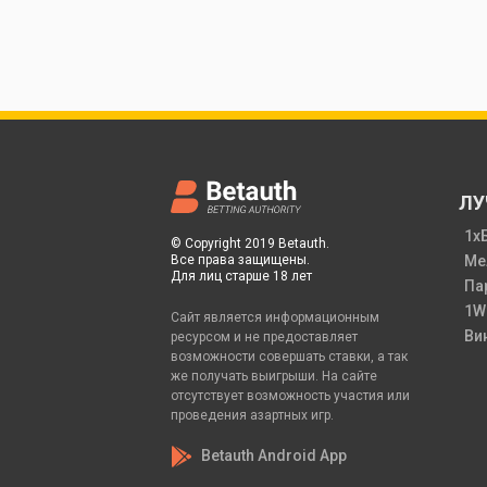
ЛУ
1х
© Copyright 2019 Betauth.
Все права защищены.
Ме
Для лиц старше 18 лет
Па
1W
Сайт является информационным
Ви
ресурсом и не предоставляет
возможности совершать ставки, а так
же получать выигрыши. На сайте
отсутствует возможность участия или
проведения азартных игр.
Betauth Android App