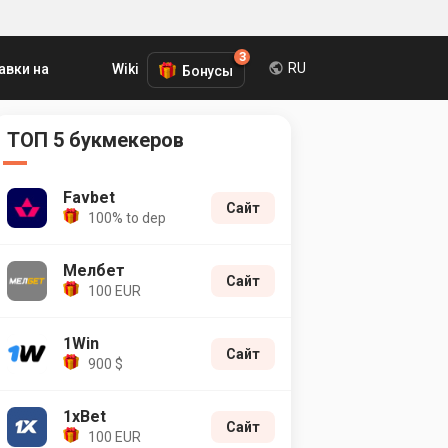
3
RU
авки на
Wiki
Бонусы
орт
ТОП 5 букмекеров
Favbet
Сайт
100% to dep
Мелбет
Сайт
100 EUR
1Win
Сайт
900 $
1xBet
Сайт
100 EUR