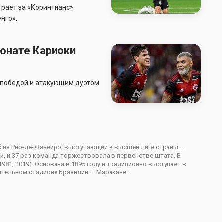
грает за «Коринтианс».
нго».
онате Кариоки
 победой и атакующим дуэтом
 из Рио-де-Жанейро, выступающий в высшей лиге страны —
ии, и 37 раз команда торжествовала в первенстве штата. В
1981, 2019). Основана в 1895 году и традиционно выступает в
ительном стадионе Бразилии — Маракане.