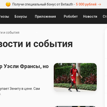
Получи специальный бонус от Betauth -
5 000 рублей
гнозы
Бонусы
Приложения
Робобет
Новости
Ст
1xBet
Мелбет
сп
ти и события
Мелбет
1xBet
вости и события
Париматч
Париматч
Лига Ставок
1Win
1Win
р Уэсли Франсы, но
Винлайн
упает Зениту в цене. Сам
.