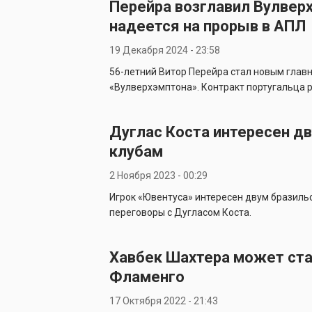
Перейра возглавил Вулвер
надеется на прорыв в АПЛ
19 Декабря 2024 - 23:58
56-летний Витор Перейра стал новым глав
«Вулверхэмптона». Контракт португальца р
Дуглас Коста интересен д
клубам
2 Ноября 2023 - 00:29
Игрок «Ювентуса» интересен двум бразиль
переговоры с Дугласом Коста.
Хавбек Шахтера может ста
Фламенго
17 Октября 2022 - 21:43