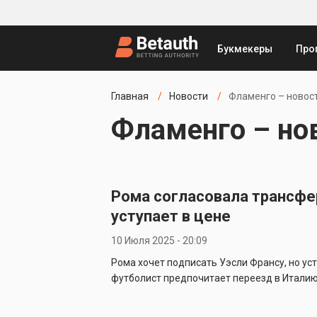
Букмекеры
Про
Топ Букмекеры
1xBet
Главная
Новости
Фламенго – новос
Фламенго – но
Мелбет
Париматч
1Win
Рома согласовала трансфе
Букмекеры
уступает в цене
10 Июля 2025 - 20:09
Рома хочет подписать Уэсли Франсу, но уст
футболист предпочитает переезд в Италию