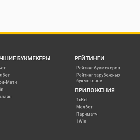
ЧШИЕ БУКМЕКЕРЫ
РЕЙТИНГИ
Бет
Рейтинг букмекеров
лбет
Рейтинг зарубежных
букмекеров
ри-Матч
in
ПРИЛОЖЕНИЯ
нлайн
1xBet
Мелбет
Париматч
1Win