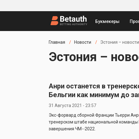
Букмекеры
Про
Топ Букмекеры
1xBet
Главная
Новости
Эстония – новости
Эстония – ново
Мелбет
Париматч
1Win
Анри останется в тренерс
Букмекеры
Бельгии как минимум до з
31 Августа 2021 - 23:57
Экс-форвард сборной Франции Тьерри Анр
тренерском штабе национальной команды 
завершения ЧМ--2022.