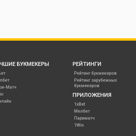
ЧШИЕ БУКМЕКЕРЫ
РЕЙТИНГИ
Бет
Рейтинг букмекеров
лбет
Рейтинг зарубежных
букмекеров
ри-Матч
in
ПРИЛОЖЕНИЯ
нлайн
1xBet
Мелбет
Париматч
1Win