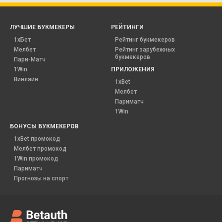
ЛУЧШИЕ БУКМЕКЕРЫ
РЕЙТИНГИ
1хБет
Рейтинг букмекеров
Мелбет
Рейтинг зарубежных
букмекеров
Пари-Матч
1Win
ПРИЛОЖЕНИЯ
Винлайн
1xBet
Мелбет
Париматч
1Win
БОНУСЫ БУКМЕКЕРОВ
1xBet промокод
Мелбет промокод
1Win промокод
Париматч
Прогнозы на спорт