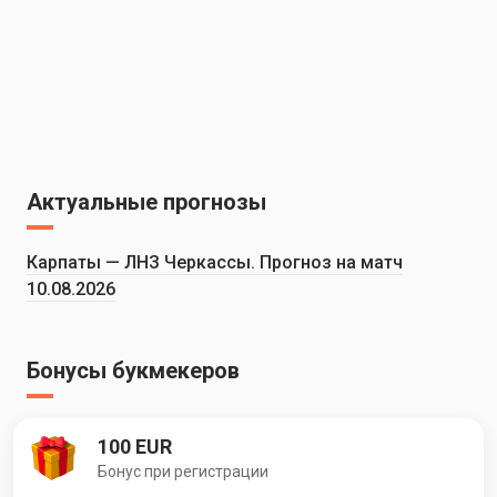
Актуальные прогнозы
Карпаты — ЛНЗ Черкассы. Прогноз на матч
10.08.2026
Бонусы букмекеров
100 EUR
Бонус при регистрации