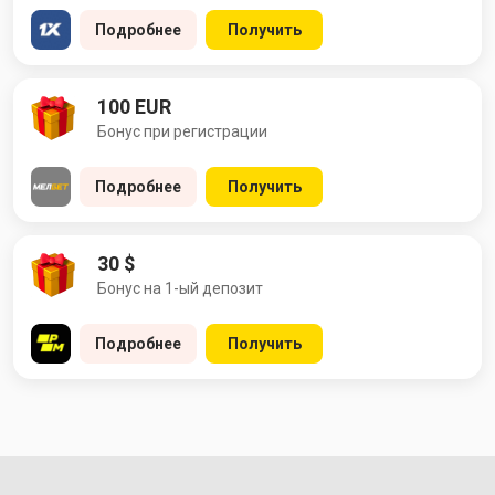
Подробнее
Получить
100 EUR
Бонус при регистрации
Подробнее
Получить
30 $
Бонус на 1-ый депозит
Подробнее
Получить