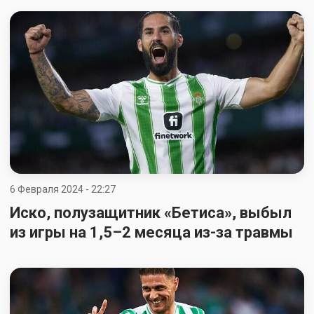
6 Февраля 2024 - 22:27
Иско, полузащитник «Бетиса», выбыл
из игры на 1,5–2 месяца из-за травмы