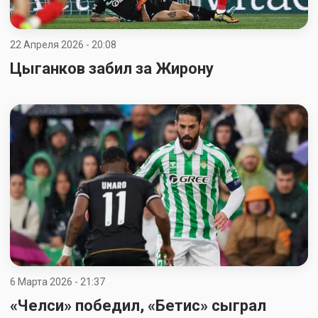
22 Апреля 2026 - 20:08
Цыганков забил за Жирону
6 Марта 2026 - 21:37
«Челси» победил, «Бетис» сыграл