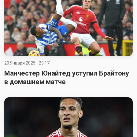
20 Января 2025 - 23:17
Манчестер Юнайтед уступил Брайтону
в домашнем матче