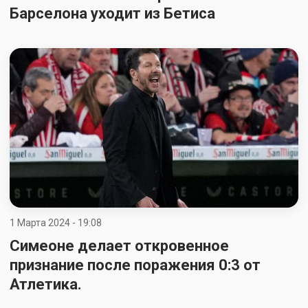
Барселона уходит из Бетиса
1 Марта 2024 - 19:08
Симеоне делает откровенное
признание после поражения 0:3 от
Атлетика.