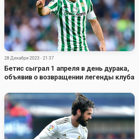
28 Декабря 2023 - 21:37
Бетис сыграл 1 апреля в день дурака,
объявив о возвращении легенды клуба