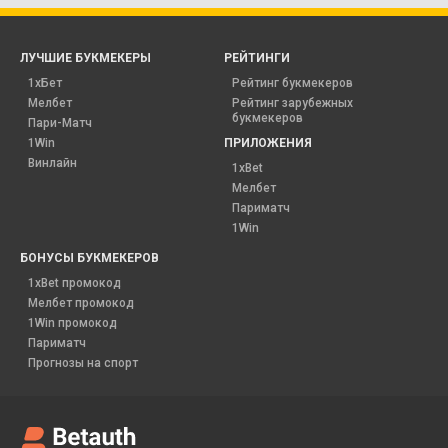
ЛУЧШИЕ БУКМЕКЕРЫ
РЕЙТИНГИ
1хБет
Рейтинг букмекеров
Мелбет
Рейтинг зарубежных
букмекеров
Пари-Матч
1Win
ПРИЛОЖЕНИЯ
Винлайн
1xBet
Мелбет
Париматч
1Win
БОНУСЫ БУКМЕКЕРОВ
1xBet промокод
Мелбет промокод
1Win промокод
Париматч
Прогнозы на спорт