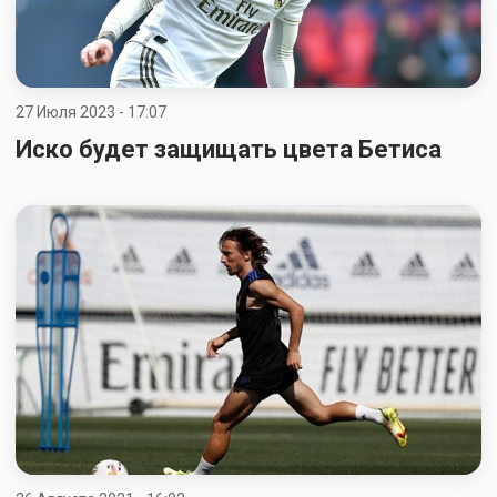
27 Июля 2023 - 17:07
Иско будет защищать цвета Бетиса