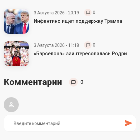
0
3 Августа 2026 - 20:19
Инфантино ищет поддержку Трампа
0
3 Августа 2026 - 11:18
«Барселона» заинтересовалась Родри
Комментарии
0