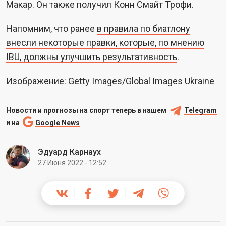
Макар. Он также получил Конн Смайт Трофи.
Напомним, что ранее
в правила по биатлону
внесли некоторые правки, которые, по мнению
IBU, должны улучшить результативность
.
Изображение: Getty Images/Global Images Ukraine
Новости и прогнозы на спорт теперь в нашем
Telegram
и на
Google News
Эдуард Карнаух
27 Июня 2022 - 12:52