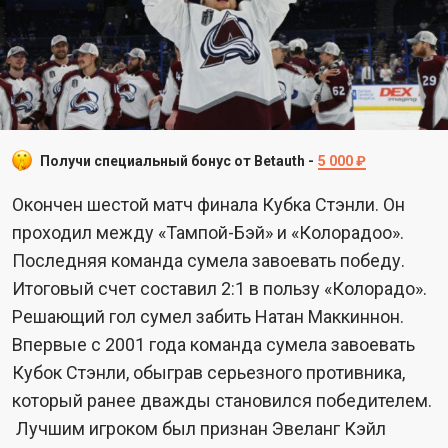
Получи специальный бонус от Betauth -
5 000 ₽
Окончен шестой матч финала Кубка Стэнли. Он
проходил между «Тампой-Бэй» и «Колорадоо».
Последняя команда сумела завоевать победу.
Итоговый счет составил 2:1 в пользу «Колорадо».
Решающий гол сумел забить Натан Маккиннон.
Впервые с 2001 года команда сумела завоевать
Кубок Стэнли, обыграв серьезного противника,
который ранее дважды становился победителем.
Лучшим игроком был признан Эвеланг Кэйл