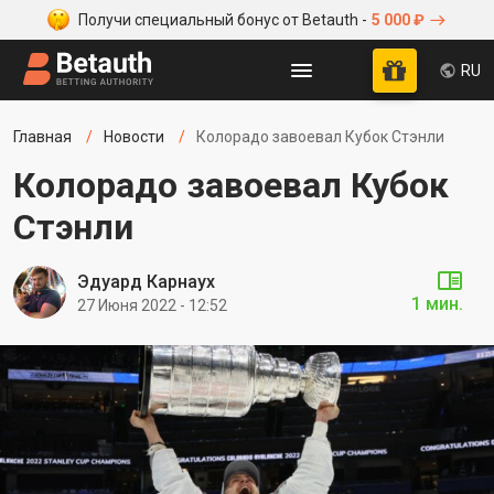
Получи специальный бонус от Betauth -
5 000 ₽
RU
Главная
Новости
Колорадо завоевал Кубок Стэнли
Колорадо завоевал Кубок
Стэнли
Эдуард Карнаух
1 мин.
27 Июня 2022 - 12:52