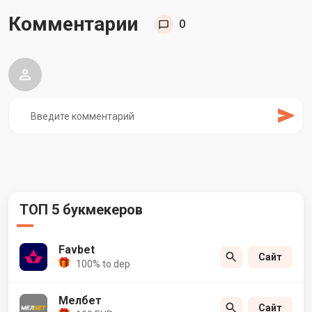
Комментарии
0
ТОП 5 букмекеров
Favbet
Сайт
100% to dep
Мелбет
Сайт