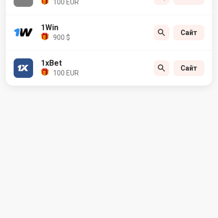
100 EUR
1Win
Сайт
900 $
1xBet
Сайт
100 EUR