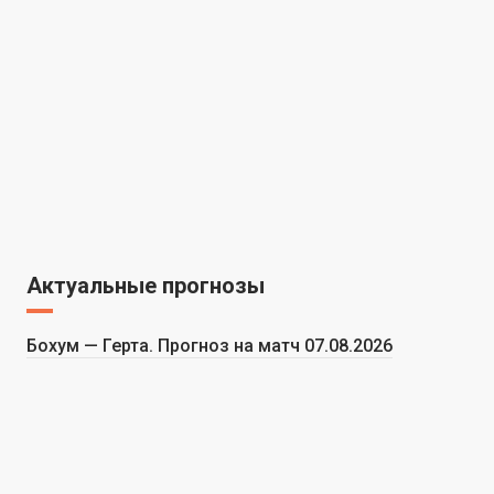
Актуальные прогнозы
Бохум — Герта. Прогноз на матч 07.08.2026