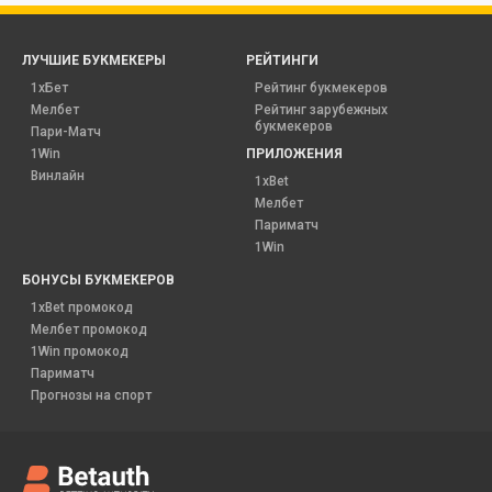
ЛУЧШИЕ БУКМЕКЕРЫ
РЕЙТИНГИ
1хБет
Рейтинг букмекеров
Мелбет
Рейтинг зарубежных
букмекеров
Пари-Матч
1Win
ПРИЛОЖЕНИЯ
Винлайн
1xBet
Мелбет
Париматч
1Win
БОНУСЫ БУКМЕКЕРОВ
1xBet промокод
Мелбет промокод
1Win промокод
Париматч
Прогнозы на спорт