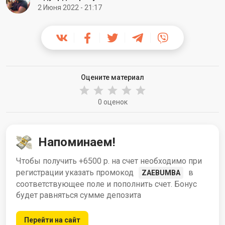
2 Июня 2022 - 21:17
Оцените материал
0 оценок
Напоминаем!
Чтобы получить +6500 р. на счет необходимо при
регистрации указать промокод
в
ZAEBUMBA
соответствующее поле и пополнить счет. Бонус
будет равняться сумме депозита
Перейти на сайт