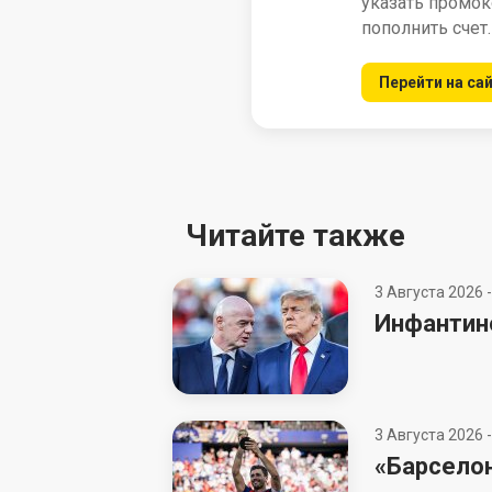
указать промо
пополнить счет
Перейти на са
Читайте также
3 Августа 2026 -
Инфантин
3 Августа 2026 -
«Барселон