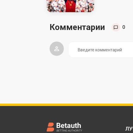
Комментарии
0
ЛУ