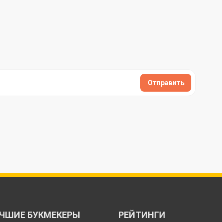
Отправить
ЧШИЕ БУКМЕКЕРЫ
РЕЙТИНГИ