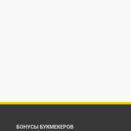
БОНУСЫ БУКМЕКЕРОВ