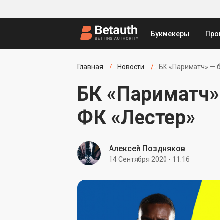
Букмекеры
Про
Топ Букмекеры
1xBet
Главная
Новости
БК «Париматч» — б
Мелбет
БК «Париматч»
Париматч
ФК «Лестер»
1Win
Букмекеры
Алексей Поздняков
14 Сентября 2020 - 11:16