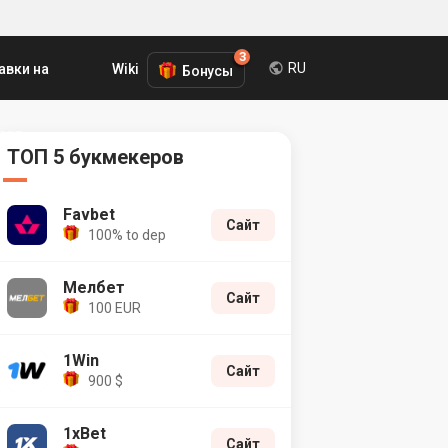
3
RU
авки на
Wiki
Бонусы
орт
ТОП 5 букмекеров
Favbet
Сайт
100% to dep
Мелбет
Сайт
100 EUR
1Win
Сайт
900 $
1xBet
Сайт