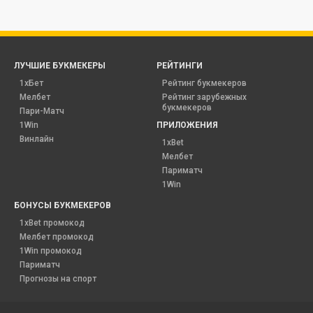
ЛУЧШИЕ БУКМЕКЕРЫ
РЕЙТИНГИ
1хБет
Рейтинг букмекеров
Мелбет
Рейтинг зарубежных
букмекеров
Пари-Матч
1Win
ПРИЛОЖЕНИЯ
Винлайн
1xBet
Мелбет
Париматч
1Win
БОНУСЫ БУКМЕКЕРОВ
1xBet промокод
Мелбет промокод
1Win промокод
Париматч
Прогнозы на спорт