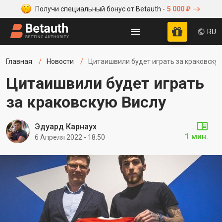
Получи специальный бонус от Betauth -
5 000 ₽
RU
Главная
Новости
Цитаишвили будет играть за краковску
Цитаишвили будет играть
за краковскую Вислу
Эдуард Карнаух
1 мин.
6 Апреля 2022 - 18:50