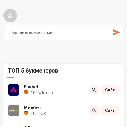
ТОП 5 букмекеров
Favbet
Сайт
100% to dep
Мелбет
Сайт
100 EUR