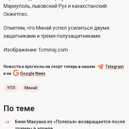
Мариуполь, львовский Рух и казахстанский
Окжетпес.
Отметим, что Минай успел усилиться двумя
защитниками и тремя полузащитниками.
Изображение: fcminaj.com
Новости и прогнозы на спорт теперь в нашем
Telegram
и на
Google News
УПЛ
Минай
По теме
Бени Макуана из «Полесья» возвращается после
травмы в апреле