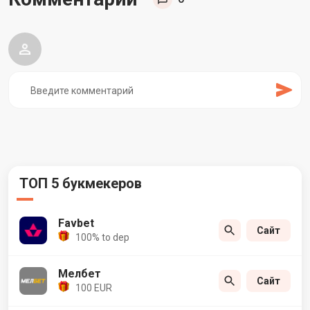
ТОП 5 букмекеров
Favbet
Сайт
100% to dep
Мелбет
Сайт
100 EUR