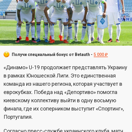
Получи специальный бонус от Betauth -
5 000 ₽
«Динамо» U-19 продолжает представлять Украину
в рамках Юношеской Лиги. Это единственная
команда из нашего региона, которая участвует в
еврокубках. Победа над «Депортиво» помогла
киевскому коллективу выйти в одну восьмую
финала, где их соперником выступит «Спортинг»,
Португалия.
Согласно пресс-службе украинского клуба, матч