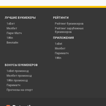
ЛУЧШИЕ БУКМЕКЕРЫ
РЕЙТИНГИ
1хБет
Рейтинг букмекеров
Мелбет
Рейтинг зарубежных
букмекеров
Пари-Матч
1Win
ПРИЛОЖЕНИЯ
Винлайн
1xBet
Мелбет
Париматч
1Win
БОНУСЫ БУКМЕКЕРОВ
1xBet промокод
Мелбет промокод
1Win промокод
Париматч
Прогнозы на спорт