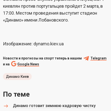
киевлян против португальцев пройдет 2 марта, в
17:00. Местом проведения выступит стадион
«Динамо» имени Лобановского.
Изображение: dynamo.kiev.ua
Новости и прогнозы на спорт теперь в нашем
Telegram
и на
Google News
Динамо Киев
По теме
Динамо готовит зимнюю кадровую чистку