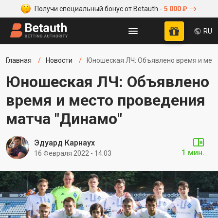
Получи специальный бонус от Betauth -
5 000 ₽
RU
Главная
Новости
Юношеская ЛЧ: Объявлено время и мес
Юношеская ЛЧ: Объявлено
время и место проведения
матча "Динамо"
Эдуард Карнаух
1 мин.
16 Февраля 2022 - 14:03