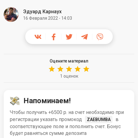
Эдуард Карнаух
16 Февраля 2022 - 14:03
Оцените материал
1 оценок
Напоминаем!
Чтобы получить +6500 р. на счет необходимо при
регистрации указать промокод
в
ZAEBUMBA
соответствующее поле и пополнить счет. Бонус
будет равняться сумме депозита