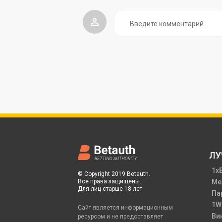
ЛУ
1х
© Copyright 2019 Betauth.
Все права защищены.
Ме
Для лиц старше 18 лет
Па
1W
Сайт является информационным
Ви
ресурсом и не предоставляет