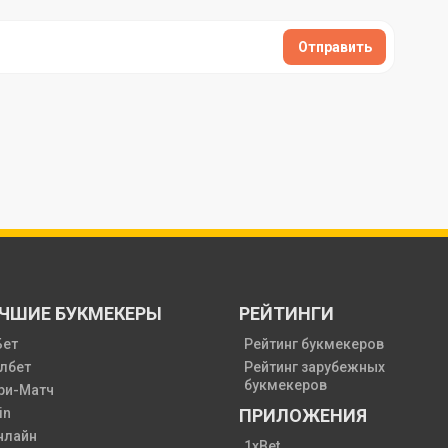
Отправить
ЧШИЕ БУКМЕКЕРЫ
РЕЙТИНГИ
Бет
Рейтинг букмекеров
лбет
Рейтинг зарубежных
букмекеров
ри-Матч
in
ПРИЛОЖЕНИЯ
нлайн
1xBet