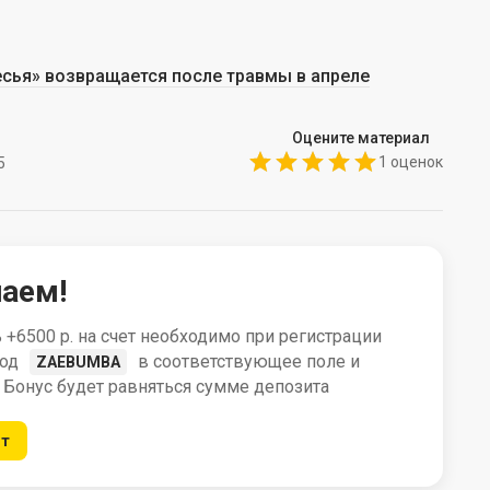
есья» возвращается после травмы в апреле
Оцените материал
1 оценок
5
аем!
 +6500 р. на счет необходимо при регистрации
код
в соответствующее поле и
ZAEBUMBA
. Бонус будет равняться сумме депозита
йт