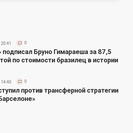
0
 20:41
 подписал Бруно Гимараеша за 87,5
той по стоимости бразилец в истории
0
 14:40
тупил против трансферной стратегии
«Барселоне»