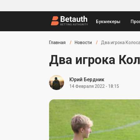
Букмекеры
Про
Топ Букмекеры
1xBet
Главная
Новости
Два игрока Колоса
Мелбет
Два игрока Кол
Париматч
1Win
Юрий Бердник
14 Февраля 2022 - 18:15
Букмекеры