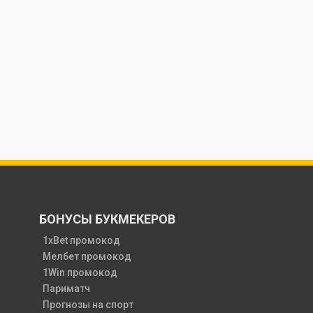
БОНУСЫ БУКМЕКЕРОВ
1xBet промокод
Мелбет промокод
1Win промокод
Париматч
Прогнозы на спорт