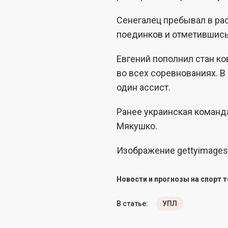
Сенегалец пребывал в рас
поединков и отметившись
Евгений пополнил стан ко
во всех соревнованиях. В
один ассист.
Ранее украинская команд
Мякушко.
Изображение gettyimage
Новости и прогнозы на спорт 
В статье:
УПЛ