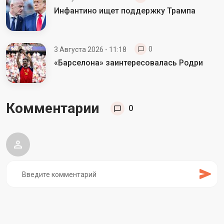
Инфантино ищет поддержку Трампа
0
3 Августа 2026 - 11:18
«Барселона» заинтересовалась Родри
Комментарии
0