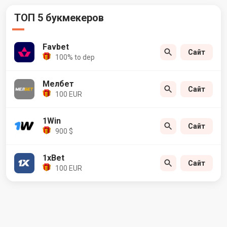
ТОП 5 букмекеров
Favbet
Сайт
100% to dep
Мелбет
Сайт
100 EUR
1Win
Сайт
900 $
1xBet
Сайт
100 EUR