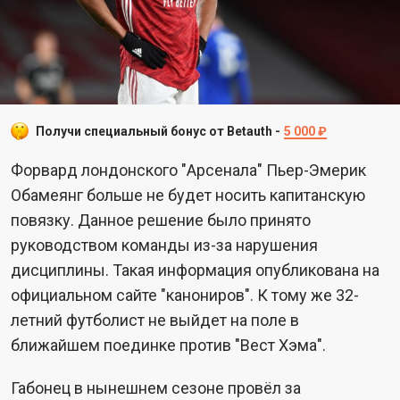
Получи специальный бонус от Betauth -
5 000 ₽
Форвард лондонского "Арсенала" Пьер-Эмерик
Обамеянг больше не будет носить капитанскую
повязку. Данное решение было принято
руководством команды из-за нарушения
дисциплины. Такая информация опубликована на
официальном сайте "канониров". К тому же 32-
летний футболист не выйдет на поле в
ближайшем поединке против "Вест Хэма".
Габонец в нынешнем сезоне провёл за