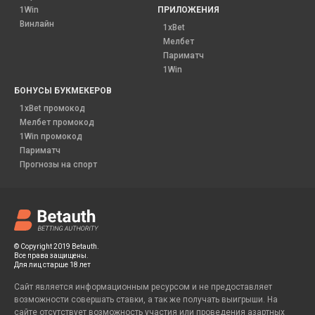
1Win
ПРИЛОЖЕНИЯ
Винлайн
1xBet
Мелбет
Париматч
1Win
БОНУСЫ БУКМЕКЕРОВ
1xBet промокод
Мелбет промокод
1Win промокод
Париматч
Прогнозы на спорт
© Copyright 2019 Betauth.
Все права защищены.
Для лиц старше 18 лет
Сайт является информационным ресурсом и не предоставляет
возможности совершать ставки, а так же получать выигрыши. На
сайте отсутствует возможность участия или проведения азартных