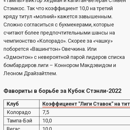
«Тампы» Виктор Хедман и капитан-ветеран Стивен
Стэмкос. Так что коэффициент 10,0 на третий
кряду титул «молний» кажется завышенным.
Сложно согласиться с букмекерами, которые
считают более предпочтительными шансы на
чемпионство «Колорадо». Скорее за «чашку»
поборется «Вашингтон» Овечкина. Или
«Эдмонтон» с невероятной парой лидеров списка
бомбардиров лиги – Коннором Макдэвидом и
Леоном Драйзайтлем.
Фавориты в борьбе за Кубок Стэнли-2022
Клуб
Коэффициент "Лиги Ставок" на ти
Колорадо
7,5
Тампа-Бэй
10,0
Вегас
10,0