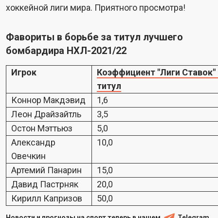
хоккейной лиги мира. Приятного просмотра!
Фавориты в борьбе за титул лучшего
бомбардира НХЛ-2021/22
Игрок
Коэффициент "Лиги Ставок" 
титул
Коннор Макдэвид
1,6
Леон Драйзайтль
3,5
Остон Мэттьюз
5,0
Александр
10,0
Овечкин
Артемий Панарин
15,0
Давид Пастрняк
20,0
Кирилл Капризов
50,0
Новости и прогнозы на спорт теперь в нашем
Telegram