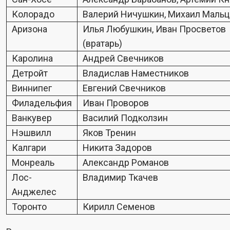
Колорадо
Валерий Ничушкин, Михаил Мальц
Аризона
Илья Любушкин, Иван Просветов
(вратарь)
Каролина
Андрей Свечников
Детройт
Владислав Наместников
Виннипег
Евгений Свечников
Филадельфия
Иван Проворов
Ванкувер
Василий Подколзин
Нэшвилл
Яков Тренин
Калгари
Никита Задоров
Монреаль
Александр Романов
Лос-
Владимир Ткачев
Анджелес
Торонто
Кирилл Семенов