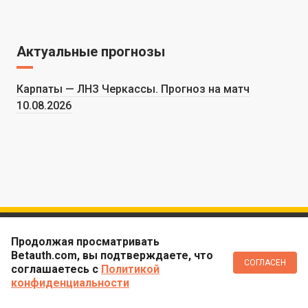
Актуальные прогнозы
Карпаты — ЛНЗ Черкассы. Прогноз на матч
10.08.2026
Продолжая просматривать
ЛУЧШИЕ БУКМЕКЕРЫ
РЕЙТИНГИ
Betauth.com, вы подтверждаете, что
1хБет
Рейтинг букмекеров
СОГЛАСЕН
соглашаетесь c
Политикой
Мелбет
Рейтинг зарубежных
конфиденциальности
букмекеров
Пари-Матч
1Win
ПРИЛОЖЕНИЯ