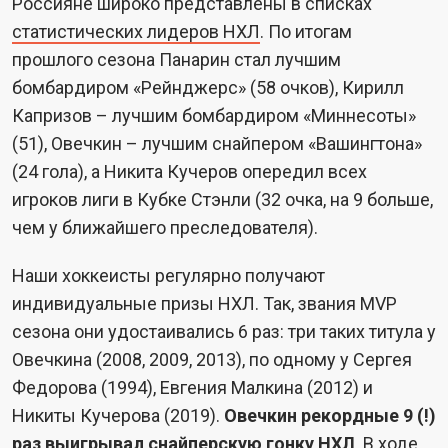
Россияне широко представлены в списках
статистических лидеров НХЛ
. По итогам
прошлого сезона Панарин стал лучшим
бомбардиром «Рейнджерс» (58 очков), Кирилл
Капризов – лучшим бомбардиром «Миннесоты»
(51), Овечкин – лучшим снайпером «Вашингтона»
(24 гола), а Никита Кучеров опередил всех
игроков лиги в Кубке Стэнли (32 очка, на 9 больше,
чем у ближайшего преследователя).
Наши хоккеисты регулярно получают
индивидуальные призы НХЛ. Так, звания MVP
сезона они удостаивались 6 раз: три таких титула у
Овечкина (2008, 2009, 2013), по одному у Сергея
Федорова (1994), Евгения Малкина (2012) и
Никиты Кучерова (2019).
Овечкин рекордные 9 (!)
раз выигрывал снайперскую гонку НХЛ
. В ходе