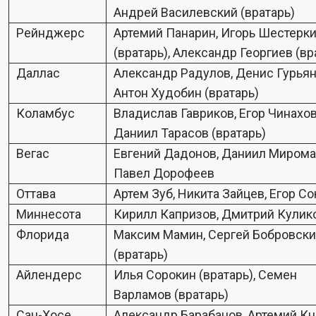
Андрей Василевский (вратарь)
Рейнджерс
Артемий Панарин, Игорь Шестерк
(вратарь), Александр Георгиев (вр
Даллас
Александр Радулов, Денис Гурьян
Антон Худобин (вратарь)
Коламбус
Владислав Гавриков, Егор Чинахов
Даниил Тарасов (вратарь)
Вегас
Евгений Дадонов, Даниил Мирома
Павел Дорофеев
Оттава
Артем Зуб, Никита Зайцев, Егор С
Миннесота
Кирилл Капризов, Дмитрий Кулик
Флорида
Максим Мамин, Сергей Бобровск
(вратарь)
Айлендерс
Илья Сорокин (вратарь), Семен
Варламов (вратарь)
Сан-Хосе
Александр Барабанов, Артемий К