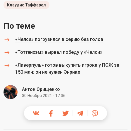
Клаудио Таффарел
По теме
«Челси» погрузился в серию без голов
«Тоттенхэм» вырвал победу у «Челси»
«Ливерпуль» готов выкупить игрока у ПСЖ за
150 млн: он не нужен Энрике
Антон Орищенко
30 Ноября 2021 - 17:36