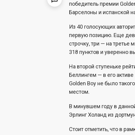
победитель премии Golden
Барселоны и испанской н
Из 40 голосующих автори
первую позицию. Еще девя
строчку, три — на третье
318 пунктов и уверенно в
На второй ступеньке рей
Беллингем — в его активе
Golden Boy не было тако
местом.
В минувшем году в данно
Эрлинг Холанд из дортму
Стоит отметить, что в ра