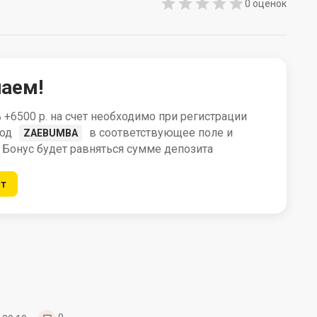
0 оценок
аем!
 +6500 р. на счет необходимо при регистрации
код
в соответствующее поле и
ZAEBUMBA
. Бонус будет равняться сумме депозита
йт