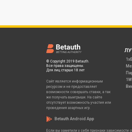
ЛУ
1х
© Copyright 2019 Betauth.
Все права защищены.
Ме
Для лиц старше 18 лет
Па
1W
Сайт является информационным
Ви
ресурсом и не предоставляет
возможности совершать ставки, а так
же получать выигрыши. На сайте
отсутствует возможность участия или
проведения азартных игр.
Betauth Android App
Если вы заметили у себя признаки зависимости о