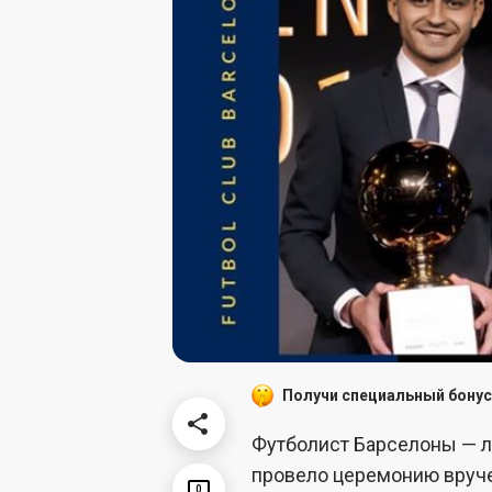
Получи специальный бонус 
Футболист Барселоны — лу
провело церемонию вруч
0