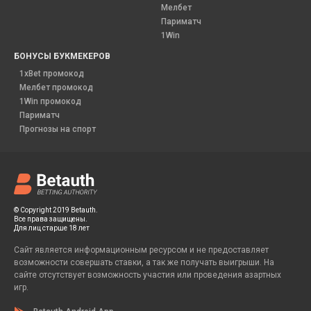
Мелбет
Париматч
1Win
БОНУСЫ БУКМЕКЕРОВ
1xBet промокод
Мелбет промокод
1Win промокод
Париматч
Прогнозы на спорт
© Copyright 2019 Betauth.
Все права защищены.
Для лиц старше 18 лет
Сайт является информационным ресурсом и не предоставляет
возможности совершать ставки, а так же получать выигрыши. На
сайте отсутствует возможность участия или проведения азартных
игр.