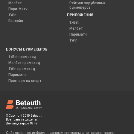
Мелбет
Рейтинг зарубежных
букмекеров
Пари-Матч
1Win
ПРИЛОЖЕНИЯ
Винлайн
1xBet
Мелбет
Париматч
1Win
БОНУСЫ БУКМЕКЕРОВ
1xBet промокод
Мелбет промокод
1Win промокод
Париматч
Прогнозы на спорт
© Copyright 2019 Betauth.
Все права защищены.
Для лиц старше 18 лет
Сайт является информационным ресурсом и не предоставляет