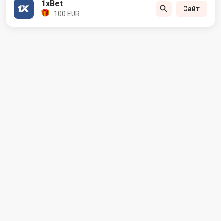
1xBet
Сайт
100 EUR