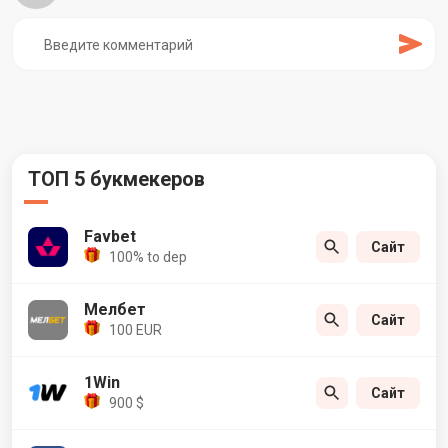
ТОП 5 букмекеров
Favbet
Сайт
100% to dep
Мелбет
Сайт
100 EUR
1Win
Сайт
900 $