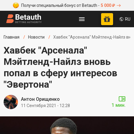
Получи специальный бонус от Betauth -
5 000 ₽
RU
Главная
Новости
Хавбек "Арсенала" Мэйтленд-Найлз внов
Хавбек "Арсенала"
Мэйтленд-Найлз вновь
попал в сферу интересов
"Эвертона"
Антон Орищенко
1 мин.
11 Сентября 2021 - 12:28