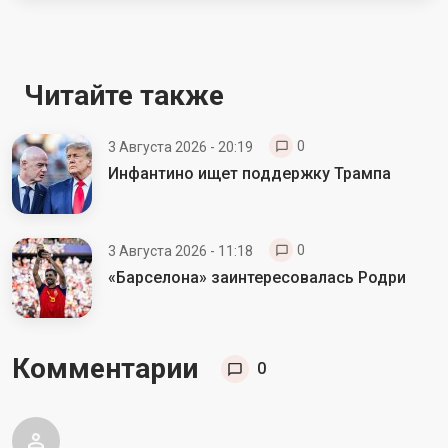
Читайте также
0
3 Августа 2026 - 20:19
Инфантино ищет поддержку Трампа
0
3 Августа 2026 - 11:18
«Барселона» заинтересовалась Родри
Комментарии
0