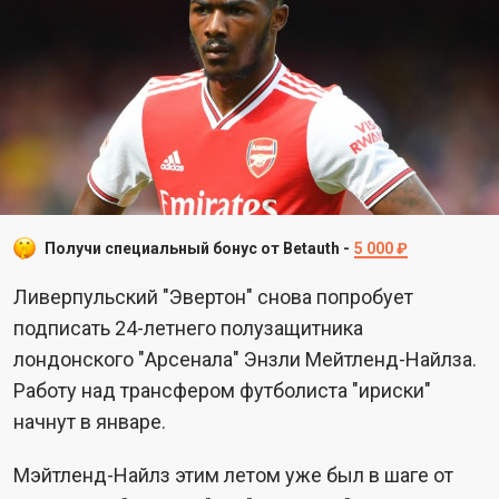
Получи специальный бонус от Betauth -
5 000 ₽
Ливерпульский "Эвертон" снова попробует
подписать 24-летнего полузащитника
лондонского "Арсенала" Энзли Мейтленд-Найлза.
Работу над трансфером футболиста "ириски"
начнут в январе.
Мэйтленд-Найлз этим летом уже был в шаге от