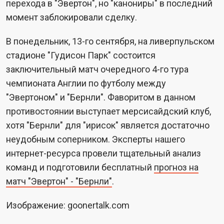
перехода в "Эвертон", но "канониры" в последний
момент заблокировали сделку.
В понедельник, 13-го сентября, на ливерпульском
стадионе "Гудисон Парк" состоится
заключительный матч очередного 4-го тура
чемпионата Англии по футболу между
"Эвертоном" и "Бернли". Фаворитом в данном
противостоянии выступает мерсисайдский клуб,
хотя "Бернли" для "ирисок" является достаточно
неудобным соперником. Эксперты нашего
интернет-ресурса провели тщательный анализ
команд и подготовили бесплатный
прогноз на
матч "Эвертон" - "Бернли"
.
Изображение: goonertalk.com