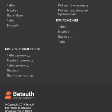
1хБет
Рейтинг букмекеров
Мелбет
Рейтинг зарубежных
букмекеров
Пари-Матч
1Win
ПРИЛОЖЕНИЯ
Винлайн
1xBet
Мелбет
Париматч
1Win
БОНУСЫ БУКМЕКЕРОВ
1xBet промокод
Мелбет промокод
1Win промокод
Париматч
Прогнозы на спорт
© Copyright 2019 Betauth.
Все права защищены.
Для лиц старше 18 лет