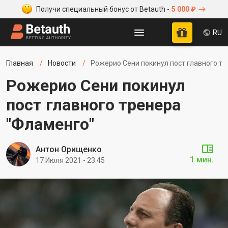
Получи специальный бонус от Betauth -
5 000 ₽
RU
Главная
Новости
Рожерио Сени покинул пост главного т
Рожерио Сени покинул
пост главного тренера
"Фламенго"
Антон Орищенко
1 мин.
17 Июля 2021 - 23:45