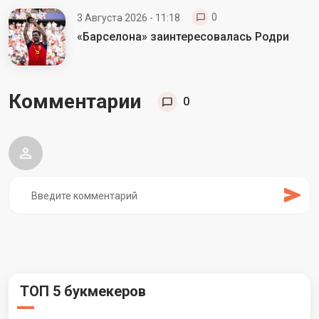
0
3 Августа 2026 - 11:18
«Барселона» заинтересовалась Родри
Комментарии
0
ТОП 5 букмекеров