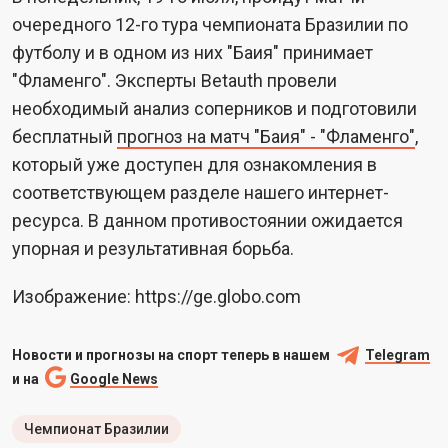
очередного 12-го тура чемпионата Бразилии по
футболу и в одном из них "Баия" принимает
"Фламенго". Эксперты Betauth провели
необходимый анализ соперников и подготовили
бесплатный
прогноз на матч "Баия" - "Фламенго"
,
который уже доступен для ознакомления в
соответствующем разделе нашего интернет-
ресурса. В данном противостоянии ожидается
упорная и результативная борьба.
Изображение: https://ge.globo.com
Новости и прогнозы на спорт теперь в нашем
Telegram
и на
Google News
Чемпионат Бразилии