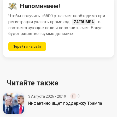
Напоминаем!
Чтобы получить +6500 р. на счет необходимо при
регистрации указать промокод
в
ZAEBUMBA
соответствующее поле и пополнить счет. Бонус
будет равняться сумме депозита
Перейти на сайт
Читайте также
0
3 Августа 2026 - 20:19
Инфантино ищет поддержку Трампа